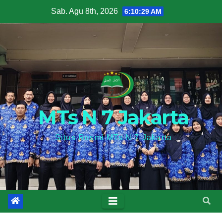
Skip
Sab. Agu 8th, 2026
6:10:30 AM
to
content
MTs N 7 Jakarta
Situs Resmi MTs N 7 Jakarta