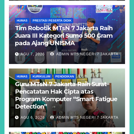
HUMAS
PRESTASI PESERTA DIDIK
Tim Robotik MTsN 7 Jakarta Raih
Juara III Kategori Sumo 500 Gram
pada Ajang UNISMA
AGU 7, 2026
ADMIN MTS NEGERI 7 JAKARTA
HUMAS
KURIKULUM
PENDIDIKAN
Guru MTsN 7 Jakarta Raih Surat
Pencatatan Hak Cipta atas
Program Komputer “Smart Fatigue
Detection”
AGU 6, 2026
ADMIN MTS NEGERI 7 JAKARTA