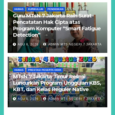
HUMAS
KURIKULUM
PENDIDIKAN
Guru MTsN 7 Jakarta Raih Surat
Pencatatan Hak Cipta atas
Program Komputer “Smart Fatigue
Detection”
AGU 6, 2026
ADMIN MTS NEGERI 7 JAKARTA
HUMAS
PRESTASI PESERTA DIDIK
MTsN 7 Jakarta Timur Resmi
Luncurkan Program Unggulan KBS,
KBT, dan Kelas Reguler Native
AGU 5, 2026
ADMIN MTS NEGERI 7 JAKARTA