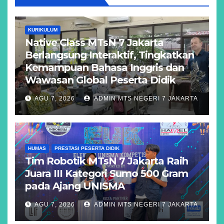
KURIKULUM
Native Class MTsN 7 Jakarta
Berlangsung Interaktif, Tingkatkan
Kemampuan Bahasa Inggris dan
Wawasan Global Peserta Didik
AGU 7, 2026
ADMIN MTS NEGERI 7 JAKARTA
HUMAS
PRESTASI PESERTA DIDIK
Tim Robotik MTsN 7 Jakarta Raih
Juara III Kategori Sumo 500 Gram
pada Ajang UNISMA
AGU 7, 2026
ADMIN MTS NEGERI 7 JAKARTA