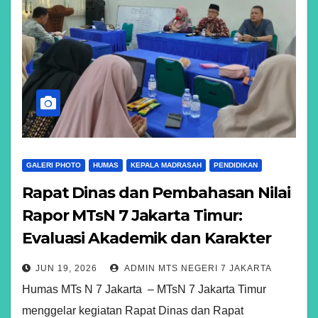
GALERI PHOTO
HUMAS
KEPALA MADRASAH
PENDIDIKAN
Rapat Dinas dan Pembahasan Nilai
Rapor MTsN 7 Jakarta Timur:
Evaluasi Akademik dan Karakter
Siswa Kelas VII dan VIII
JUN 19, 2026
ADMIN MTS NEGERI 7 JAKARTA
Humas MTs N 7 Jakarta – MTsN 7 Jakarta Timur
menggelar kegiatan Rapat Dinas dan Rapat