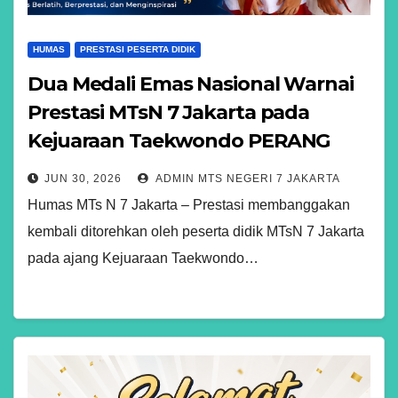
HUMAS
PRESTASI PESERTA DIDIK
Dua Medali Emas Nasional Warnai
Prestasi MTsN 7 Jakarta pada
Kejuaraan Taekwondo PERANG
BINTANG Grade B
JUN 30, 2026
ADMIN MTS NEGERI 7 JAKARTA
Humas MTs N 7 Jakarta – Prestasi membanggakan
kembali ditorehkan oleh peserta didik MTsN 7 Jakarta
pada ajang Kejuaraan Taekwondo…