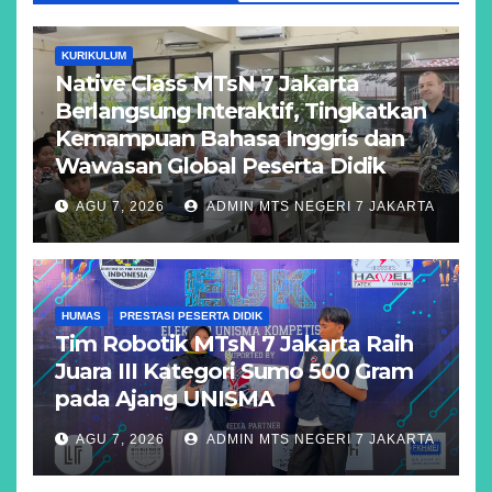
KURIKULUM
Native Class MTsN 7 Jakarta
Berlangsung Interaktif, Tingkatkan
Kemampuan Bahasa Inggris dan
Wawasan Global Peserta Didik
AGU 7, 2026
ADMIN MTS NEGERI 7 JAKARTA
HUMAS
PRESTASI PESERTA DIDIK
Tim Robotik MTsN 7 Jakarta Raih
Juara III Kategori Sumo 500 Gram
pada Ajang UNISMA
AGU 7, 2026
ADMIN MTS NEGERI 7 JAKARTA