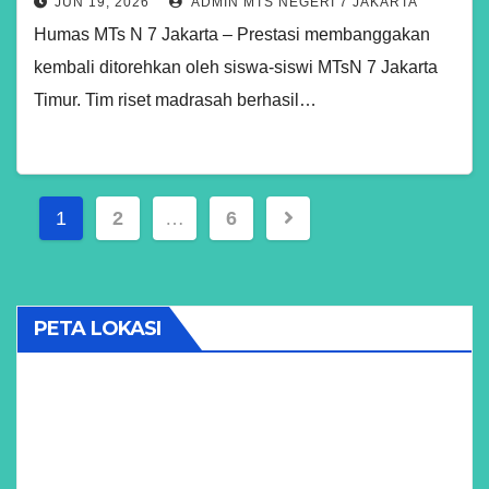
JUN 19, 2026
ADMIN MTS NEGERI 7 JAKARTA
Humas MTs N 7 Jakarta – Prestasi membanggakan
kembali ditorehkan oleh siswa-siswi MTsN 7 Jakarta
Timur. Tim riset madrasah berhasil…
Paginasi
1
2
…
6
pos
PETA LOKASI