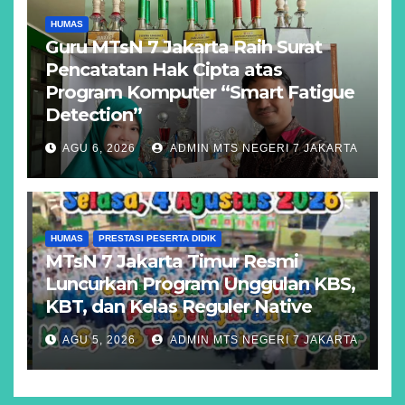
HUMAS
Guru MTsN 7 Jakarta Raih Surat
Pencatatan Hak Cipta atas
Program Komputer “Smart Fatigue
Detection”
AGU 6, 2026
ADMIN MTS NEGERI 7 JAKARTA
HUMAS
PRESTASI PESERTA DIDIK
MTsN 7 Jakarta Timur Resmi
Luncurkan Program Unggulan KBS,
KBT, dan Kelas Reguler Native
AGU 5, 2026
ADMIN MTS NEGERI 7 JAKARTA