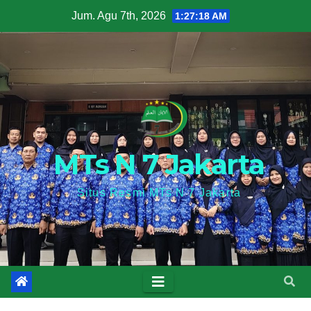
Skip
Jum. Agu 7th, 2026
1:27:20 AM
to
content
MTs N 7 Jakarta
Situs Resmi MTs N 7 Jakarta