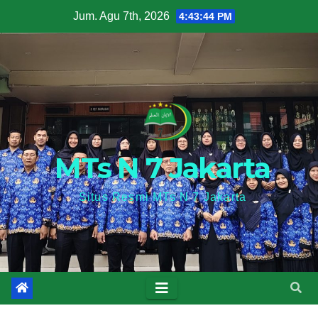
Skip
Jum. Agu 7th, 2026
4:43:44 PM
to
content
MTs N 7 Jakarta
Situs Resmi MTs N 7 Jakarta