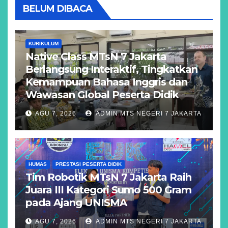
BELUM DIBACA
KURIKULUM
Native Class MTsN 7 Jakarta
Berlangsung Interaktif, Tingkatkan
Kemampuan Bahasa Inggris dan
Wawasan Global Peserta Didik
AGU 7, 2026
ADMIN MTS NEGERI 7 JAKARTA
HUMAS
PRESTASI PESERTA DIDIK
Tim Robotik MTsN 7 Jakarta Raih
Juara III Kategori Sumo 500 Gram
pada Ajang UNISMA
AGU 7, 2026
ADMIN MTS NEGERI 7 JAKARTA