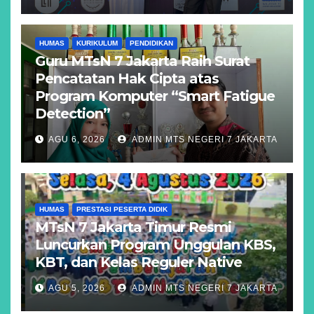
HUMAS
KURIKULUM
PENDIDIKAN
Guru MTsN 7 Jakarta Raih Surat
Pencatatan Hak Cipta atas
Program Komputer “Smart Fatigue
Detection”
AGU 6, 2026
ADMIN MTS NEGERI 7 JAKARTA
HUMAS
PRESTASI PESERTA DIDIK
MTsN 7 Jakarta Timur Resmi
Luncurkan Program Unggulan KBS,
KBT, dan Kelas Reguler Native
AGU 5, 2026
ADMIN MTS NEGERI 7 JAKARTA