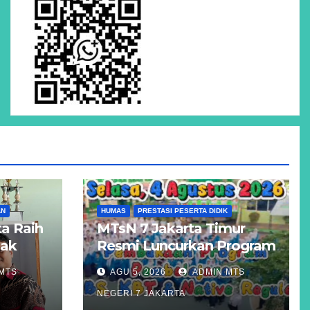
AN
HUMAS
PRESTASI PESERTA DIDIK
a Raih
MTsN 7 Jakarta Timur
Hak
Resmi Luncurkan Program
Unggulan KBS, KBT, dan
MTS
AGU 5, 2026
ADMIN MTS
atigue
Kelas Reguler Native
NEGERI 7 JAKARTA