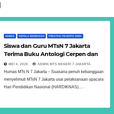
l
HUMAS
KEPALA MADRASAH
PRESTASI PESERTA DIDIK
Siswa dan Guru MTsN 7 Jakarta
Terima Buku Antologi Cerpen dan
Puisi Usai Upacara Hardiknas
MEI 4, 2026
ADMIN MTS NEGERI 7 JAKARTA
Humas MTs N 7 Jakarta – Suasana penuh kebanggaan
menyelimuti MTsN 7 Jakarta usai pelaksanaan upacara
Hari Pendidikan Nasional (HARDIKNAS).…