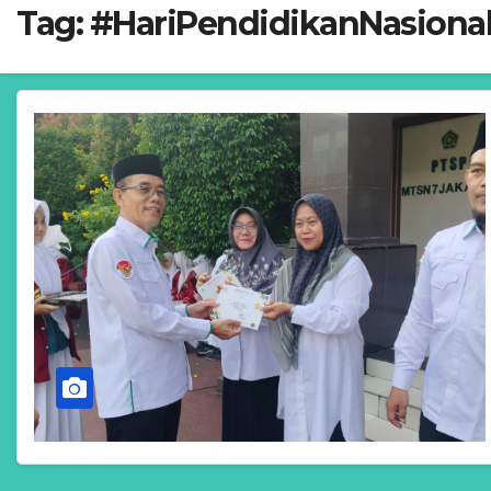
Tag:
#HariPendidikanNasiona