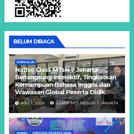
BELUM DIBACA
KURIKULUM
Native Class MTsN 7 Jakarta
Berlangsung Interaktif, Tingkatkan
Kemampuan Bahasa Inggris dan
Wawasan Global Peserta Didik
AGU 7, 2026
ADMIN MTS NEGERI 7 JAKARTA
HUMAS
PRESTASI PESERTA DIDIK