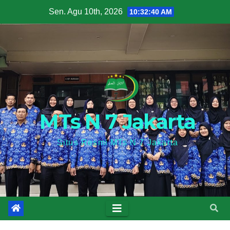
Skip
Sen. Agu 10th, 2026
10:32:41 AM
to
content
MTs N 7 Jakarta
Situs Resmi MTs N 7 Jakarta