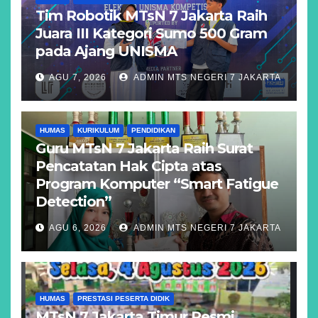
Tim Robotik MTsN 7 Jakarta Raih
Juara III Kategori Sumo 500 Gram
pada Ajang UNISMA
AGU 7, 2026
ADMIN MTS NEGERI 7 JAKARTA
HUMAS
KURIKULUM
PENDIDIKAN
Guru MTsN 7 Jakarta Raih Surat
Pencatatan Hak Cipta atas
Program Komputer “Smart Fatigue
Detection”
AGU 6, 2026
ADMIN MTS NEGERI 7 JAKARTA
HUMAS
PRESTASI PESERTA DIDIK
MTsN 7 Jakarta Timur Resmi