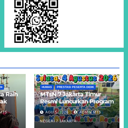
AN
HUMAS
PRESTASI PESERTA DIDIK
a Raih
MTsN 7 Jakarta Timur
Hak
Resmi Luncurkan Program
Unggulan KBS, KBT, dan
MTS
AGU 5, 2026
ADMIN MTS
atigue
Kelas Reguler Native
NEGERI 7 JAKARTA