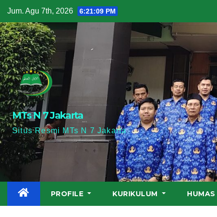
Skip
Jum. Agu 7th, 2026
6:21:10 PM
to
content
MTs N 7 Jakarta
Situs Resmi MTs N 7 Jakarta
PROFILE
KURIKULUM
HUMA