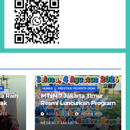
AN
HUMAS
PRESTASI PESERTA DIDIK
a Raih
MTsN 7 Jakarta Timur
Hak
Resmi Luncurkan Program
Unggulan KBS, KBT, dan
MTS
AGU 5, 2026
ADMIN MTS
atigue
Kelas Reguler Native
NEGERI 7 JAKARTA