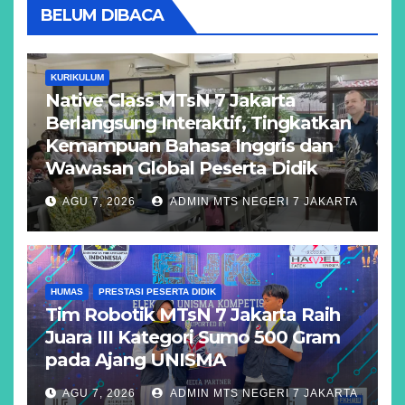
BELUM DIBACA
KURIKULUM
Native Class MTsN 7 Jakarta
Berlangsung Interaktif, Tingkatkan
Kemampuan Bahasa Inggris dan
Wawasan Global Peserta Didik
AGU 7, 2026
ADMIN MTS NEGERI 7 JAKARTA
HUMAS
PRESTASI PESERTA DIDIK
Tim Robotik MTsN 7 Jakarta Raih
Juara III Kategori Sumo 500 Gram
pada Ajang UNISMA
AGU 7, 2026
ADMIN MTS NEGERI 7 JAKARTA