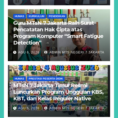
HUMAS
KURIKULUM
PENDIDIKAN
Guru MTsN 7 Jakarta Raih Surat
Pencatatan Hak Cipta atas
Program Komputer “Smart Fatigue
Detection”
AGU 6, 2026
ADMIN MTS NEGERI 7 JAKARTA
HUMAS
PRESTASI PESERTA DIDIK
MTsN 7 Jakarta Timur Resmi
Luncurkan Program Unggulan KBS,
KBT, dan Kelas Reguler Native
AGU 5, 2026
ADMIN MTS NEGERI 7 JAKARTA