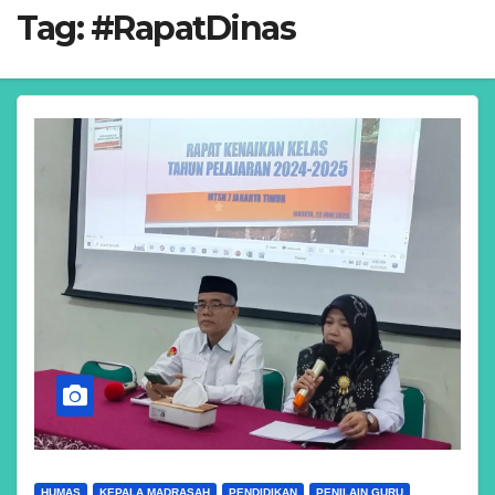
Tag:
#RapatDinas
HUMAS
KEPALA MADRASAH
PENDIDIKAN
PENILAIN GURU