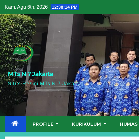
Skip
Kam. Agu 6th, 2026
12:38:15 PM
to
content
MTs N 7 Jakarta
Situs Resmi MTs N 7 Jakarta
PROFILE
KURIKULUM
HUMA