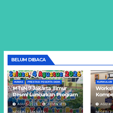
BELUM DIBACA
HUMAS
PRESTASI PESERTA DIDIK
KURIKULUM
MTsN 7 Jakarta Timur
Worksh
Resmi Luncurkan Program
Kompet
Unggulan KBS, KBT, dan
Akseler
AGU 5, 2026
ADMIN MTS
AGU 4,
Kelas Reguler Native
Madras
NEGERI 7 JAKARTA
NEGERI 7