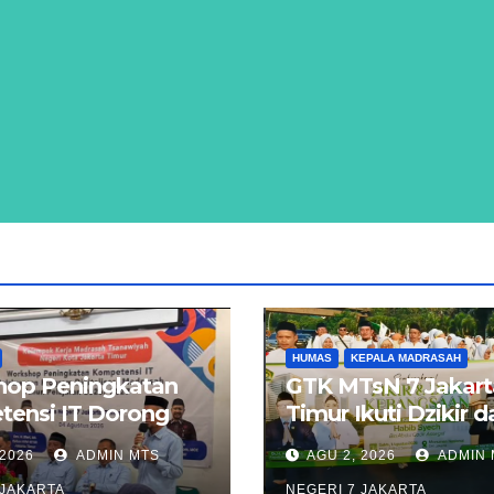
HUMAS
KEPALA MADRASAH
op Peningkatan
GTK MTsN 7 Jakart
ensi IT Dorong
Timur Ikuti Dzikir 
asi Digitalisasi
Kebangsaan Lintas
 2026
ADMIN MTS
AGU 2, 2026
ADMIN 
ah di Jakarta
Agama di Monas
 JAKARTA
NEGERI 7 JAKARTA