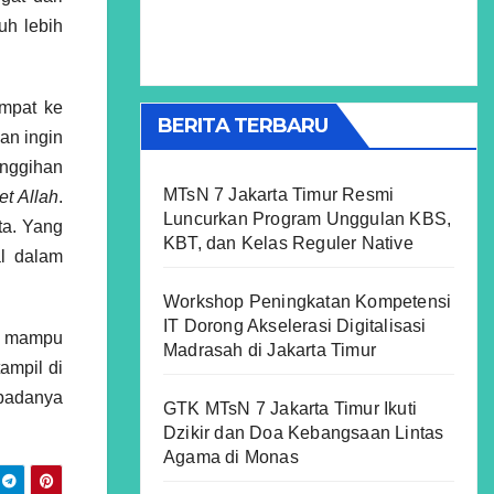
uh lebih
empat ke
BERITA TERBARU
an ingin
anggihan
MTsN 7 Jakarta Timur Resmi
et Allah
.
Luncurkan Program Unggulan KBS,
ta. Yang
KBT, dan Kelas Reguler Native
al dalam
Workshop Peningkatan Kompetensi
IT Dorong Akselerasi Digitalisasi
g mampu
Madrasah di Jakarta Timur
ampil di
epadanya
GTK MTsN 7 Jakarta Timur Ikuti
Dzikir dan Doa Kebangsaan Lintas
Agama di Monas