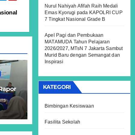
Nurul Nahiyah Afifah Raih Medali
asional
Emas Kyorugi pada KAPOLRI CUP
7 Tingkat Nasional Grade B
Apel Pagi dan Pembukaan
MATAMUDA Tahun Pelajaran
2026/2027, MTsN 7 Jakarta Sambut
Murid Baru dengan Semangat dan
Inspirasi
KATEGORI
Rapor
mur:
MTS
 dan
Bimbingan Kesiswaan
s VII
Fasilita Sekolah