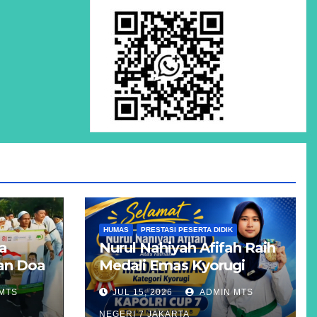
HUMAS
PRESTASI PESERTA DIDIK
a
Nurul Nahiyah Afifah Raih
dan Doa
Medali Emas Kyorugi
pada KAPOLRI CUP 7
MTS
JUL 15, 2026
ADMIN MTS
Tingkat Nasional Grade B
NEGERI 7 JAKARTA