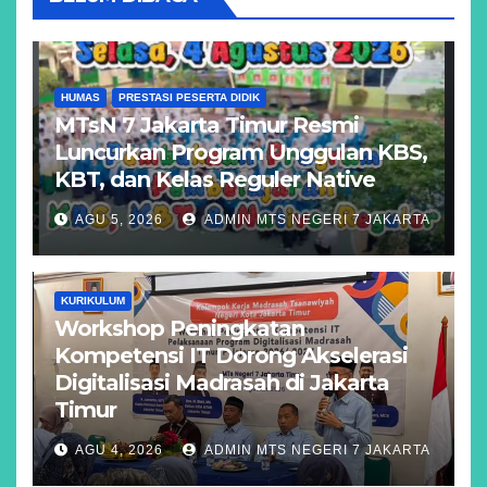
HUMAS
PRESTASI PESERTA DIDIK
MTsN 7 Jakarta Timur Resmi
Luncurkan Program Unggulan KBS,
KBT, dan Kelas Reguler Native
AGU 5, 2026
ADMIN MTS NEGERI 7 JAKARTA
KURIKULUM
Workshop Peningkatan
Kompetensi IT Dorong Akselerasi
Digitalisasi Madrasah di Jakarta
Timur
AGU 4, 2026
ADMIN MTS NEGERI 7 JAKARTA