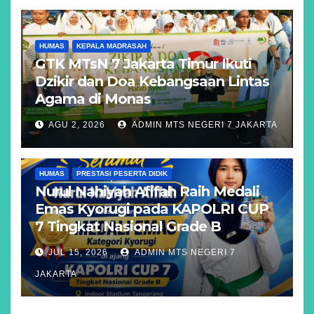
HUMAS
KEPALA MADRASAH
GTK MTsN 7 Jakarta Timur Ikuti
Dzikir dan Doa Kebangsaan Lintas
Agama di Monas
AGU 2, 2026
ADMIN MTS NEGERI 7 JAKARTA
HUMAS
PRESTASI PESERTA DIDIK
Nurul Nahiyah Afifah Raih Medali
Emas Kyorugi pada KAPOLRI CUP
7 Tingkat Nasional Grade B
JUL 15, 2026
ADMIN MTS NEGERI 7
JAKARTA