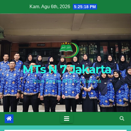
Skip
Kam. Agu 6th, 2026
5:25:19 PM
to
content
MTs N 7 Jakarta
Situs Resmi MTs N 7 Jakarta