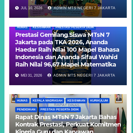
JUL 10, 2026
ADMIN MTS NEGERI 7 JAKARTA
HUMAS
KESISWAAN
PRESTASI PESERTA DIDIK
Prestasi Gemilang Siswa MTsN 7
Jakarta pada TKA 2026, Ananda
Haedar Raih Nilai 100 Mapel Bahasa
Indonesia dan Ananda Sifaul Wahid
Raih Nilai 96,67 Mapel Matematika
MEI 31, 2026
ADMIN MTS NEGERI 7 JAKARTA
HUMAS
KEPALA MADRASAH
KESISWAAN
KURIKULUM
PENDIDIKAN
PRESTASI PESERTA DIDIK
Rapat Dinas MTsN 7 Jakarta Bahas
Kontrak Prestasi, Perkuat Komitmen
Kinerja Guru dan Karyawan