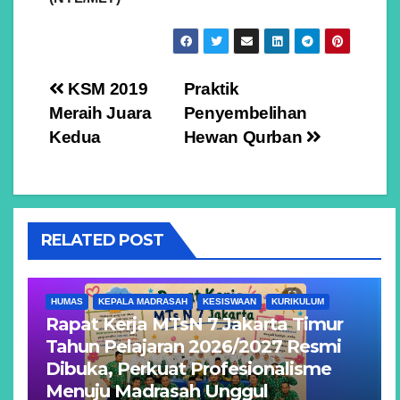
Navigasi
KSM 2019
Praktik
Meraih Juara
Penyembelihan
pos
Kedua
Hewan Qurban
RELATED POST
HUMAS
KEPALA MADRASAH
KESISWAAN
KURIKULUM
Rapat Kerja MTsN 7 Jakarta Timur
Tahun Pelajaran 2026/2027 Resmi
Dibuka, Perkuat Profesionalisme
Menuju Madrasah Unggul