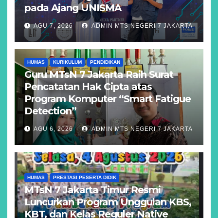
pada Ajang UNISMA
AGU 7, 2026
ADMIN MTS NEGERI 7 JAKARTA
HUMAS
KURIKULUM
PENDIDIKAN
Guru MTsN 7 Jakarta Raih Surat
Pencatatan Hak Cipta atas
Program Komputer “Smart Fatigue
Detection”
AGU 6, 2026
ADMIN MTS NEGERI 7 JAKARTA
HUMAS
PRESTASI PESERTA DIDIK
MTsN 7 Jakarta Timur Resmi
Luncurkan Program Unggulan KBS,
KBT, dan Kelas Reguler Native