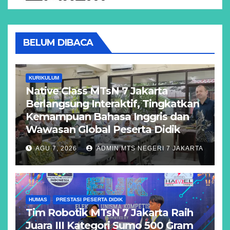
BELUM DIBACA
KURIKULUM
Native Class MTsN 7 Jakarta
Berlangsung Interaktif, Tingkatkan
Kemampuan Bahasa Inggris dan
Wawasan Global Peserta Didik
AGU 7, 2026
ADMIN MTS NEGERI 7 JAKARTA
HUMAS
PRESTASI PESERTA DIDIK
Tim Robotik MTsN 7 Jakarta Raih
Juara III Kategori Sumo 500 Gram