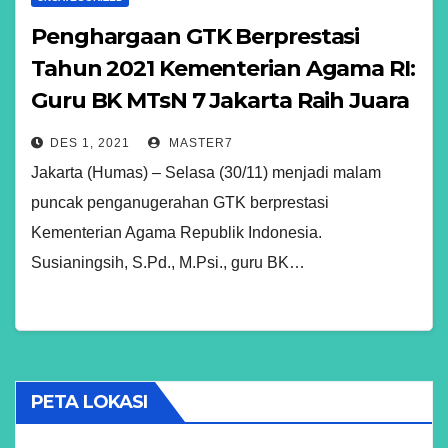
Penghargaan GTK Berprestasi
Tahun 2021 Kementerian Agama RI:
Guru BK MTsN 7 Jakarta Raih Juara
1 Lomba Video Pendek Moderasi
DES 1, 2021
MASTER7
Keberagaman
Jakarta (Humas) – Selasa (30/11) menjadi malam
puncak penganugerahan GTK berprestasi
Kementerian Agama Republik Indonesia.
Susianingsih, S.Pd., M.Psi., guru BK…
PETA LOKASI