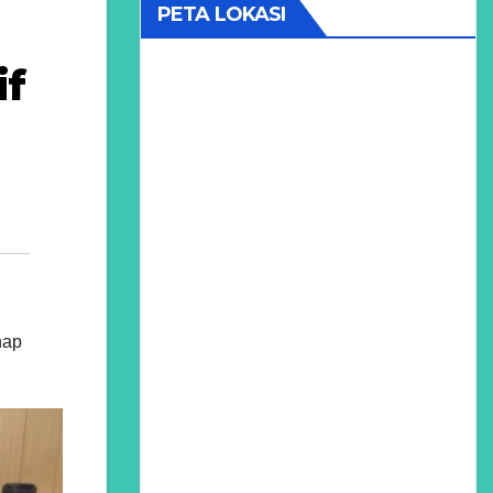
PETA LOKASI
if
nap