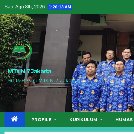
Skip
Sab. Agu 8th, 2026
1:20:16 AM
to
content
MTs N 7 Jakarta
Situs Resmi MTs N 7 Jakarta
PROFILE
KURIKULUM
HUMA