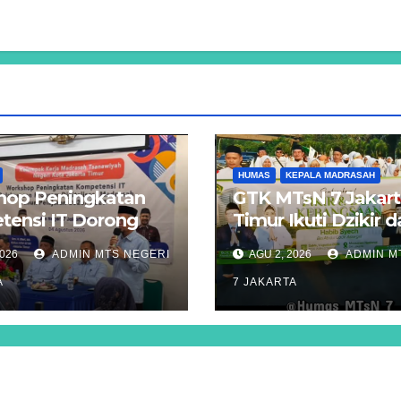
HUMAS
KEPALA MADRASAH
hop Peningkatan
GTK MTsN 7 Jakar
ensi IT Dorong
Timur Ikuti Dzikir 
asi Digitalisasi
Kebangsaan Lintas
2026
ADMIN MTS NEGERI
AGU 2, 2026
ADMIN M
ah di Jakarta
Agama di Monas
A
7 JAKARTA