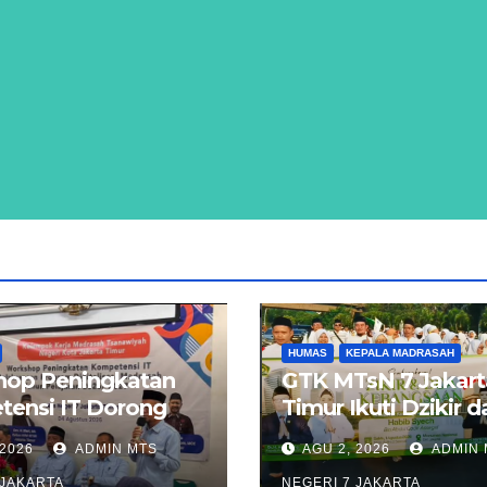
HUMAS
KEPALA MADRASAH
op Peningkatan
GTK MTsN 7 Jakart
ensi IT Dorong
Timur Ikuti Dzikir 
asi Digitalisasi
Kebangsaan Lintas
 2026
ADMIN MTS
AGU 2, 2026
ADMIN 
ah di Jakarta
Agama di Monas
 JAKARTA
NEGERI 7 JAKARTA