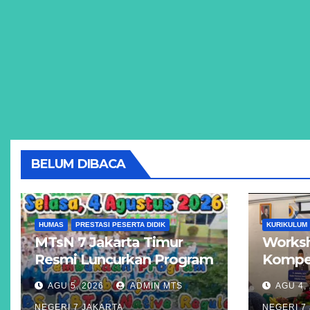
BELUM DIBACA
HUMAS
PRESTASI PESERTA DIDIK
KURIKULUM
MTsN 7 Jakarta Timur
Worksh
Resmi Luncurkan Program
Kompet
Unggulan KBS, KBT, dan
Akseler
AGU 5, 2026
ADMIN MTS
AGU 4,
Kelas Reguler Native
Madras
NEGERI 7 JAKARTA
NEGERI 7