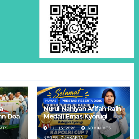
HUMAS
PRESTASI PESERTA DIDIK
a
Nurul Nahiyah Afifah Raih
dan Doa
Medali Emas Kyorugi
pada KAPOLRI CUP 7
MTS
JUL 15, 2026
ADMIN MTS
Tingkat Nasional Grade B
NEGERI 7 JAKARTA