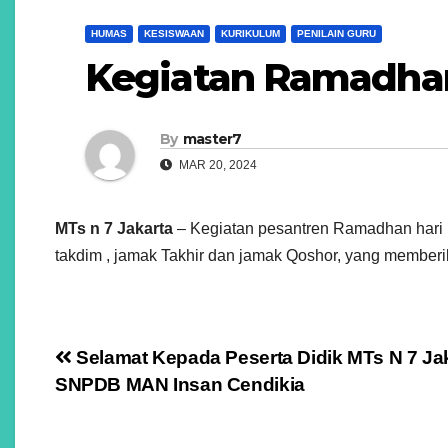
HUMAS
KESISWAAN
KURIKULUM
PENILAIN GURU
Kegiatan Ramadhan
By
master7
MAR 20, 2024
MTs n 7 Jakarta
– Kegiatan pesantren Ramadhan hari pe
takdim , jamak Takhir dan jamak Qoshor, yang memberi
Navigasi
Selamat Kepada Peserta Didik MTs N 7 Jaka
SNPDB MAN Insan Cendikia
pos