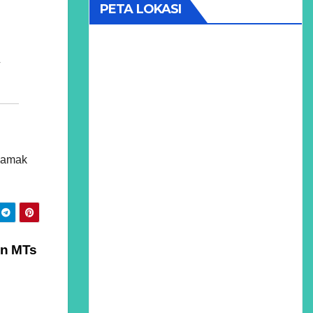
PETA LOKASI
 jamak
an MTs