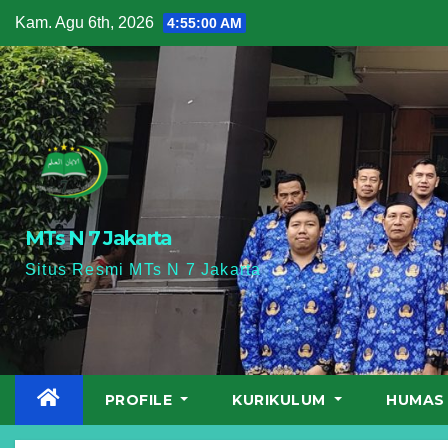
Skip
Kam. Agu 6th, 2026
4:55:01 AM
to
content
MTs N 7 Jakarta
Situs Resmi MTs N 7 Jakarta
PROFILE
KURIKULUM
HUMA