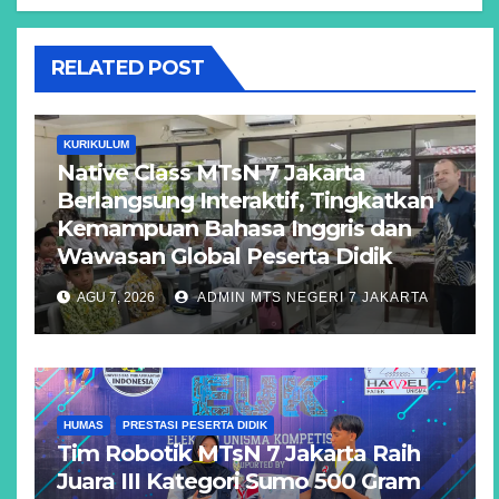
RELATED POST
KURIKULUM
Native Class MTsN 7 Jakarta
Berlangsung Interaktif, Tingkatkan
Kemampuan Bahasa Inggris dan
Wawasan Global Peserta Didik
AGU 7, 2026
ADMIN MTS NEGERI 7 JAKARTA
HUMAS
PRESTASI PESERTA DIDIK
Tim Robotik MTsN 7 Jakarta Raih
Juara III Kategori Sumo 500 Gram