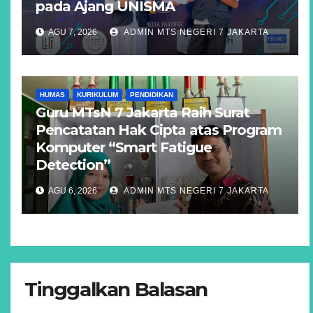
pada Ajang UNISMA
AGU 7, 2026
ADMIN MTS NEGERI 7 JAKARTA
HUMAS
KURIKULUM
PENDIDIKAN
Guru MTsN 7 Jakarta Raih Surat
Pencatatan Hak Cipta atas Program
Komputer “Smart Fatigue
Detection”
AGU 6, 2026
ADMIN MTS NEGERI 7 JAKARTA
Tinggalkan Balasan