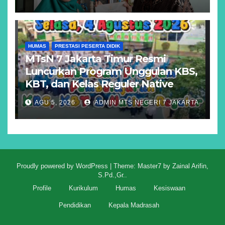
HUMAS
PRESTASI PESERTA DIDIK
MTsN 7 Jakarta Timur Resmi
Luncurkan Program Unggulan KBS,
KBT, dan Kelas Reguler Native
AGU 5, 2026
ADMIN MTS NEGERI 7 JAKARTA
Proudly powered by WordPress
|
Theme: Master7 by
Zainal Arifin,
S.Pd.,Gr.
.
Profile
Kurikulum
Humas
Kesiswaan
Pendidikan
Kepala Madrasah