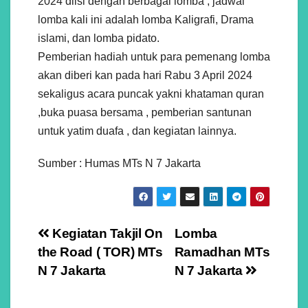
2024 diisi dengan berbagai lomba , jadwal
lomba kali ini adalah lomba Kaligrafi, Drama
islami, dan lomba pidato.
Pemberian hadiah untuk para pemenang lomba
akan diberi kan pada hari Rabu 3 April 2024
sekaligus acara puncak yakni khataman quran
,buka puasa bersama , pemberian santunan
untuk yatim duafa , dan kegiatan lainnya.
Sumber : Humas MTs N 7 Jakarta
Navigasi
Kegiatan Takjil On
Lomba
the Road ( TOR) MTs
Ramadhan MTs
pos
N 7 Jakarta
N 7 Jakarta