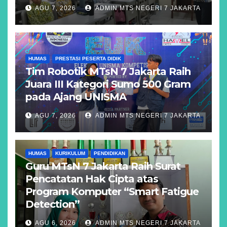
AGU 7, 2026
ADMIN MTS NEGERI 7 JAKARTA
HUMAS
PRESTASI PESERTA DIDIK
Tim Robotik MTsN 7 Jakarta Raih
Juara III Kategori Sumo 500 Gram
pada Ajang UNISMA
AGU 7, 2026
ADMIN MTS NEGERI 7 JAKARTA
HUMAS
KURIKULUM
PENDIDIKAN
Guru MTsN 7 Jakarta Raih Surat
Pencatatan Hak Cipta atas
Program Komputer “Smart Fatigue
Detection”
AGU 6, 2026
ADMIN MTS NEGERI 7 JAKARTA