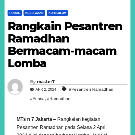
HUMAS
KESISWAAN
KURIKULUM
Rangkain Pesantren
Ramadhan
Bermacam-macam
Lomba
By
master7
,
#Pesantren Ramadhan
APR 2, 2024
,
#Puasa
#Ramadhan
MTs n 7 Jakarta
– Rangkaian kegiatan
Pesantren Ramadhan pada Selasa 2 April