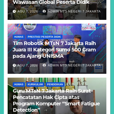
Wawasan Global Peserta Didik
AGU 7, 2026
ADMIN MTS NEGERI 7 JAKARTA
HUMAS
PRESTASI PESERTA DIDIK
Tim Robotik MTsN 7 Jakarta Raih
Juara III Kategori Sumo 500 Gram
pada Ajang UNISMA
AGU 7, 2026
ADMIN MTS NEGERI 7 JAKARTA
HUMAS
KURIKULUM
PENDIDIKAN
Guru MTsN 7 Jakarta Raih Surat
Pencatatan Hak Cipta atas
Program Komputer “Smart Fatigue
Detection”