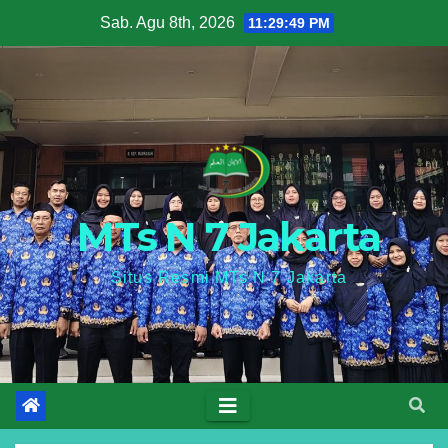
Skip
Sab. Agu 8th, 2026
11:29:50 PM
to
content
MTs N 7 Jakarta
Situs Resmi MTs N 7 Jakarta