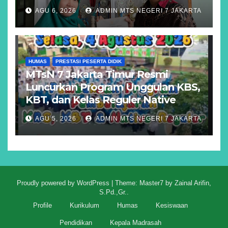
AGU 6, 2026
ADMIN MTS NEGERI 7 JAKARTA
HUMAS
PRESTASI PESERTA DIDIK
MTsN 7 Jakarta Timur Resmi
Luncurkan Program Unggulan KBS,
KBT, dan Kelas Reguler Native
AGU 5, 2026
ADMIN MTS NEGERI 7 JAKARTA
Proudly powered by WordPress
|
Theme: Master7 by
Zainal Arifin,
S.Pd.,Gr.
.
Profile
Kurikulum
Humas
Kesiswaan
Pendidikan
Kepala Madrasah