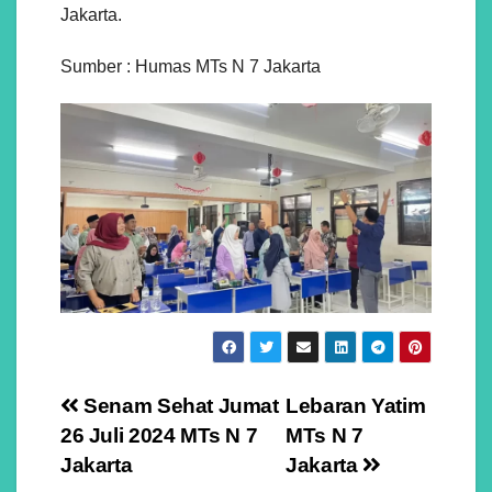
Jakarta.
Sumber : Humas MTs N 7 Jakarta
Navigasi
Senam Sehat Jumat
Lebaran Yatim
26 Juli 2024 MTs N 7
MTs N 7
pos
Jakarta
Jakarta