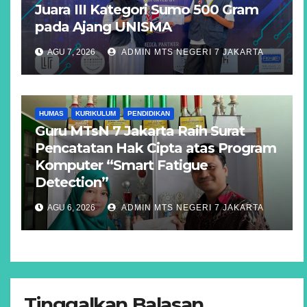
Juara III Kategori Sumo 500 Gram
pada Ajang UNISMA
AGU 7, 2026
ADMIN MTS NEGERI 7 JAKARTA
HUMAS
KURIKULUM
PENDIDIKAN
Guru MTsN 7 Jakarta Raih Surat
Pencatatan Hak Cipta atas Program
Komputer “Smart Fatigue
Detection”
AGU 6, 2026
ADMIN MTS NEGERI 7 JAKARTA
Tinggalkan Balasan