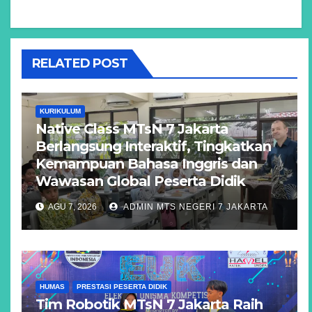
RELATED POST
KURIKULUM
Native Class MTsN 7 Jakarta
Berlangsung Interaktif, Tingkatkan
Kemampuan Bahasa Inggris dan
Wawasan Global Peserta Didik
AGU 7, 2026
ADMIN MTS NEGERI 7 JAKARTA
HUMAS
PRESTASI PESERTA DIDIK
Tim Robotik MTsN 7 Jakarta Raih