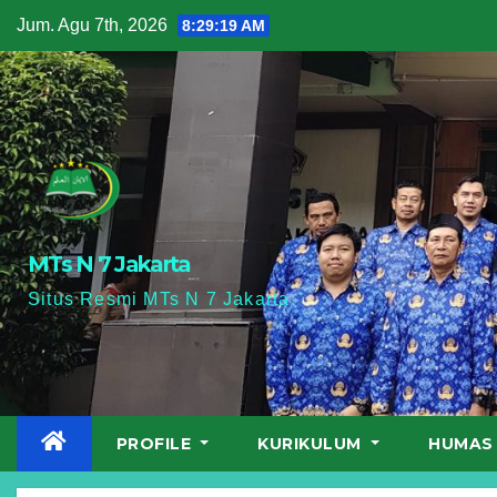
Skip
Jum. Agu 7th, 2026
8:29:20 AM
to
content
MTs N 7 Jakarta
Situs Resmi MTs N 7 Jakarta
PROFILE
KURIKULUM
HUMA