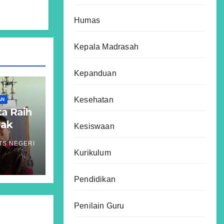
Humas
Kepala Madrasah
Kepanduan
Kesehatan
AN
ta Raih
Hak
Kesiswaan
m
TS NEGERI
atigue
Kurikulum
Pendidikan
Penilain Guru