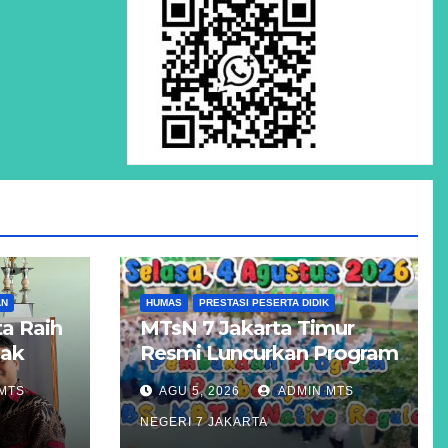
AN
HUMAS
PRESTASI PESERTA DIDIK
a Raih
MTsN 7 Jakarta Timur
Hak
Resmi Luncurkan Program
Unggulan KBS, KBT, dan
MTS
AGU 5, 2026
ADMIN MTS
atigue
Kelas Reguler Native
NEGERI 7 JAKARTA