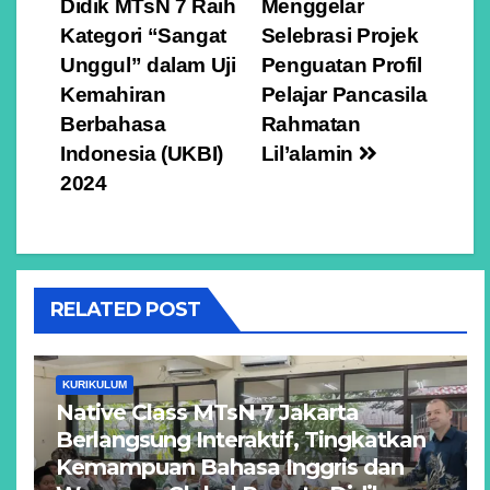
Didik MTsN 7 Raih
Menggelar
pos
Kategori “Sangat
Selebrasi Projek
Unggul” dalam Uji
Penguatan Profil
Kemahiran
Pelajar Pancasila
Berbahasa
Rahmatan
Indonesia (UKBI)
Lil’alamin
2024
RELATED POST
KURIKULUM
Native Class MTsN 7 Jakarta
Berlangsung Interaktif, Tingkatkan
Kemampuan Bahasa Inggris dan