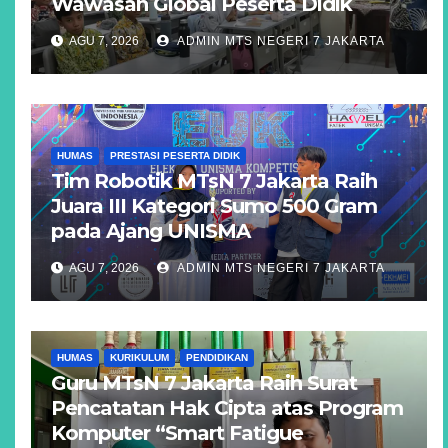
Wawasan Global Peserta Didik
AGU 7, 2026
ADMIN MTS NEGERI 7 JAKARTA
HUMAS
PRESTASI PESERTA DIDIK
Tim Robotik MTsN 7 Jakarta Raih
Juara III Kategori Sumo 500 Gram
pada Ajang UNISMA
AGU 7, 2026
ADMIN MTS NEGERI 7 JAKARTA
HUMAS
KURIKULUM
PENDIDIKAN
Guru MTsN 7 Jakarta Raih Surat
Pencatatan Hak Cipta atas Program
Komputer “Smart Fatigue