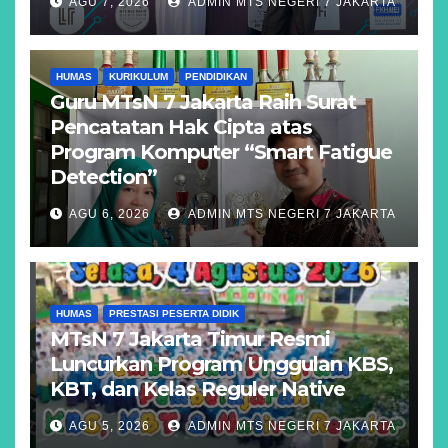
AGU 7, 2026
ADMIN MTS NEGERI 7 JAKARTA
HUMAS
KURIKULUM
PENDIDIKAN
Guru MTsN 7 Jakarta Raih Surat
Pencatatan Hak Cipta atas
Program Komputer “Smart Fatigue
Detection”
AGU 6, 2026
ADMIN MTS NEGERI 7 JAKARTA
HUMAS
PRESTASI PESERTA DIDIK
MTsN 7 Jakarta Timur Resmi
Luncurkan Program Unggulan KBS,
KBT, dan Kelas Reguler Native
AGU 5, 2026
ADMIN MTS NEGERI 7 JAKARTA