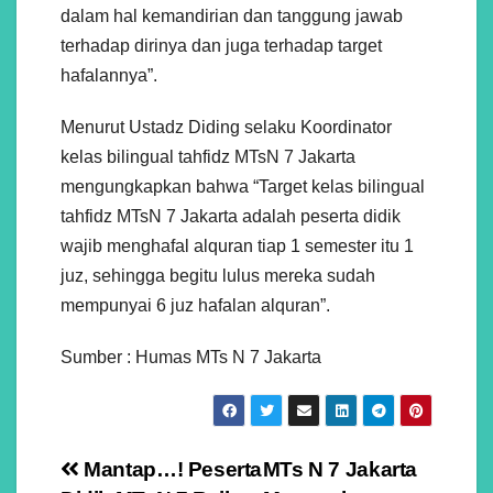
dalam hal kemandirian dan tanggung jawab
terhadap dirinya dan juga terhadap target
hafalannya”.
Menurut Ustadz Diding selaku Koordinator
kelas bilingual tahfidz MTsN 7 Jakarta
mengungkapkan bahwa “Target kelas bilingual
tahfidz MTsN 7 Jakarta adalah peserta didik
wajib menghafal alquran tiap 1 semester itu 1
juz, sehingga begitu lulus mereka sudah
mempunyai 6 juz hafalan alquran”.
Sumber : Humas MTs N 7 Jakarta
Navigasi
Mantap…! Peserta
MTs N 7 Jakarta