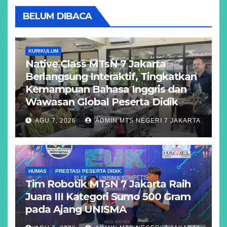
BELUM DIBACA
KURIKULUM
Native Class MTsN 7 Jakarta
Berlangsung Interaktif, Tingkatkan
Kemampuan Bahasa Inggris dan
Wawasan Global Peserta Didik
AGU 7, 2026
ADMIN MTS NEGERI 7 JAKARTA
HUMAS
PRESTASI PESERTA DIDIK
Tim Robotik MTsN 7 Jakarta Raih
Juara III Kategori Sumo 500 Gram
pada Ajang UNISMA