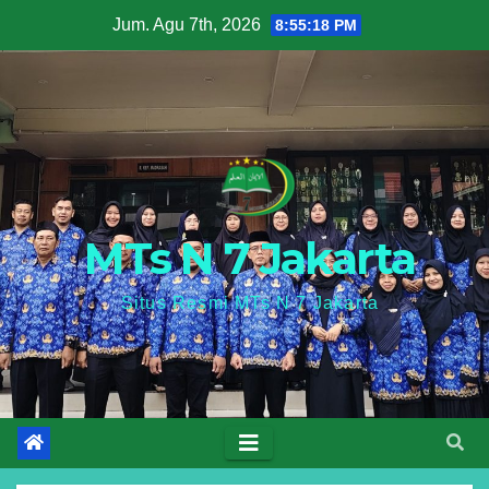
Skip
Jum. Agu 7th, 2026
8:55:19 PM
to
content
MTs N 7 Jakarta
Situs Resmi MTs N 7 Jakarta