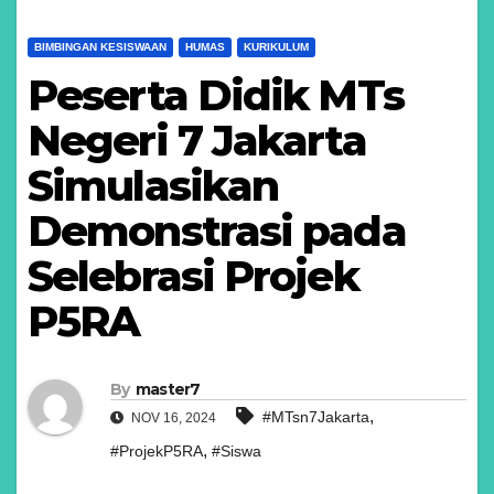
BIMBINGAN KESISWAAN
HUMAS
KURIKULUM
Peserta Didik MTs
Negeri 7 Jakarta
Simulasikan
Demonstrasi pada
Selebrasi Projek
P5RA
By
master7
,
#MTsn7Jakarta
NOV 16, 2024
,
#ProjekP5RA
#Siswa