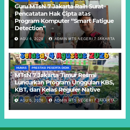
Guru MTsN 7 Jakarta Raih Surat
Pencatatan Hak Cipta atas
Program Komputer “Smart Fatigue
Detection”
AGU 6, 2026
ADMIN MTS NEGERI 7 JAKARTA
HUMAS
PRESTASI PESERTA DIDIK
MTsN 7 Jakarta Timur Resmi
Luncurkan Program Unggulan KBS,
KBT, dan Kelas Reguler Native
AGU 5, 2026
ADMIN MTS NEGERI 7 JAKARTA