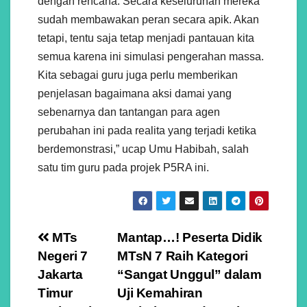
dengan rencana. Secara keseluruhan mereka
sudah membawakan peran secara apik. Akan
tetapi, tentu saja tetap menjadi pantauan kita
semua karena ini simulasi pengerahan massa.
Kita sebagai guru juga perlu memberikan
penjelasan bagaimana aksi damai yang
sebenarnya dan tantangan para agen
perubahan ini pada realita yang terjadi ketika
berdemonstrasi,” ucap Umu Habibah, salah
satu tim guru pada projek P5RA ini.
Navigasi
MTs
Mantap…! Peserta Didik
Negeri 7
MTsN 7 Raih Kategori
pos
Jakarta
“Sangat Unggul” dalam
Timur
Uji Kemahiran