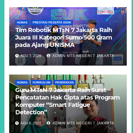
HUMAS
PRESTASI PESERTA DIDIK
Tim Robotik MTsN 7 Jakarta Raih
Juara III Kategori Sumo 500 Gram
pada Ajang UNISMA
AGU 7, 2026
ADMIN MTS NEGERI 7 JAKARTA
HUMAS
KURIKULUM
PENDIDIKAN
Guru MTsN 7 Jakarta Raih Surat
Pencatatan Hak Cipta atas Program
Komputer “Smart Fatigue
Detection”
AGU 6, 2026
ADMIN MTS NEGERI 7 JAKARTA