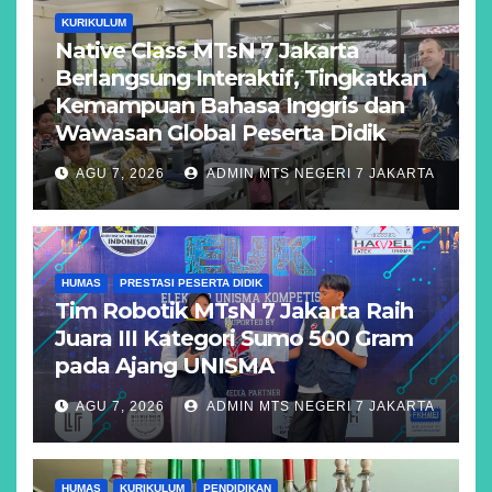
KURIKULUM
Native Class MTsN 7 Jakarta
Berlangsung Interaktif, Tingkatkan
Kemampuan Bahasa Inggris dan
Wawasan Global Peserta Didik
AGU 7, 2026
ADMIN MTS NEGERI 7 JAKARTA
HUMAS
PRESTASI PESERTA DIDIK
Tim Robotik MTsN 7 Jakarta Raih
Juara III Kategori Sumo 500 Gram
pada Ajang UNISMA
AGU 7, 2026
ADMIN MTS NEGERI 7 JAKARTA
HUMAS
KURIKULUM
PENDIDIKAN