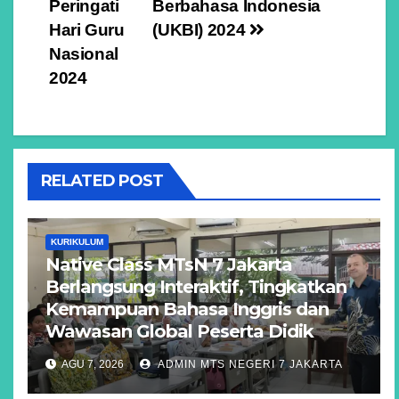
Peringati
Berbahasa Indonesia
Hari Guru
(UKBI) 2024
Nasional
2024
RELATED POST
KURIKULUM
Native Class MTsN 7 Jakarta
Berlangsung Interaktif, Tingkatkan
Kemampuan Bahasa Inggris dan
Wawasan Global Peserta Didik
AGU 7, 2026
ADMIN MTS NEGERI 7 JAKARTA