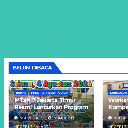
BELUM DIBACA
HUMAS
PRESTASI PESERTA DIDIK
KURIKULUM
MTsN 7 Jakarta Timur
Worksh
Resmi Luncurkan Program
Kompet
Unggulan KBS, KBT, dan
Akseler
AGU 5, 2026
ADMIN MTS
AGU 4,
Kelas Reguler Native
Madras
NEGERI 7 JAKARTA
NEGERI 7