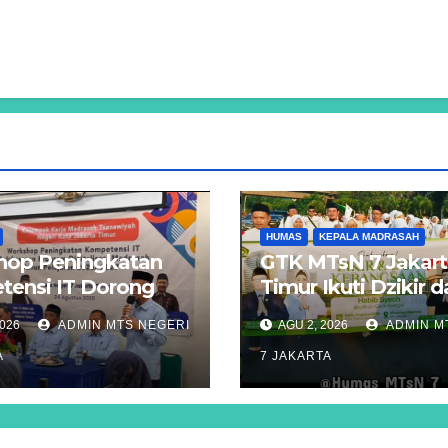
HUMAS
KEPALA MADRASAH
hop Peningkatan
GTK MTsN 7 Jakar
ensi IT Dorong
Timur Ikuti Dzikir 
asi Digitalisasi
Kebangsaan Lintas
2026
ADMIN MTS NEGERI
AGU 2, 2026
ADMIN M
ah di Jakarta
Agama di Monas
A
7 JAKARTA