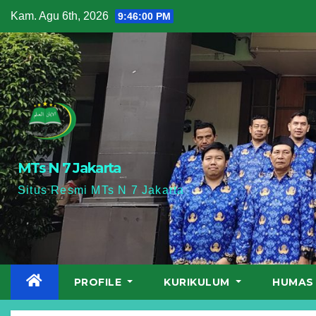
Skip
Kam. Agu 6th, 2026
9:46:01 PM
to
content
MTs N 7 Jakarta
Situs Resmi MTs N 7 Jakarta
PROFILE
KURIKULUM
HUMA