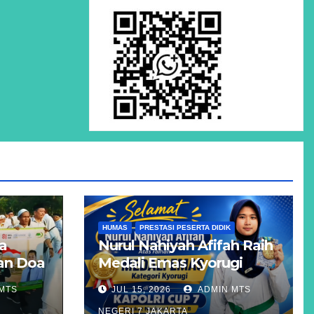
HUMAS
PRESTASI PESERTA DIDIK
a
Nurul Nahiyah Afifah Raih
dan Doa
Medali Emas Kyorugi
pada KAPOLRI CUP 7
MTS
JUL 15, 2026
ADMIN MTS
Tingkat Nasional Grade B
NEGERI 7 JAKARTA