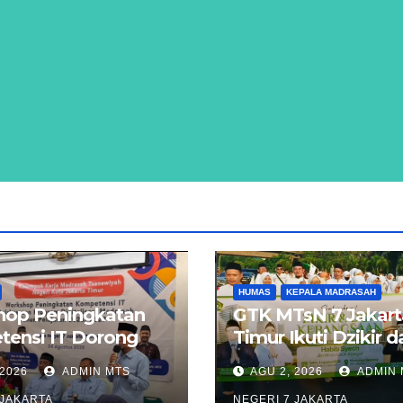
HUMAS
KEPALA MADRASAH
op Peningkatan
GTK MTsN 7 Jakart
ensi IT Dorong
Timur Ikuti Dzikir 
asi Digitalisasi
Kebangsaan Lintas
 2026
ADMIN MTS
AGU 2, 2026
ADMIN 
ah di Jakarta
Agama di Monas
 JAKARTA
NEGERI 7 JAKARTA