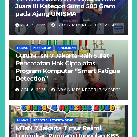
Juara III Kategori Sumo 500 Gram
pada Ajang UNISMA
AGU 7, 2026
ADMIN MTS NEGERI 7 JAKARTA
HUMAS
KURIKULUM
PENDIDIKAN
Guru MTsN 7 Jakarta Raih Surat
Pencatatan Hak Cipta atas
Program Komputer “Smart Fatigue
Detection”
AGU 6, 2026
ADMIN MTS NEGERI 7 JAKARTA
HUMAS
PRESTASI PESERTA DIDIK
MTsN 7 Jakarta Timur Resmi
Luncurkan Program Unggulan KBS,