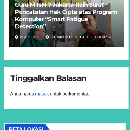
Guru MTsN 7 Jakarta Raih Surat
Pencatatan Hak Cipta atas Program
Komputer “Smart Fatigue
Detection”
AGU 6, 2026
ADMIN MTS NEGERI 7 JAKARTA
Tinggalkan Balasan
Anda harus
masuk
untuk berkomentar.
PETA LOKASI