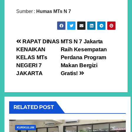
Sumber :
Humas MTs N 7
Navigasi
RAPAT DINAS
MTS N 7 Jakarta
KENAIKAN
Raih Kesempatan
pos
KELAS MTs
Perdana Program
NEGERI 7
Makan Bergizi
JAKARTA
Gratis!
RELATED POST
KURIKULUM