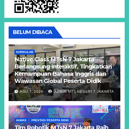
BELUM DIBACA
KURIKULUM
Native Class MTsN 7 Jakarta
Berlangsung Interaktif, Tingkatkan
Kemampuan Bahasa Inggris dan
Wawasan Global Peserta Didik
AGU 7, 2026
ADMIN MTS NEGERI 7 JAKARTA
HUMAS
PRESTASI PESERTA DIDIK
Tim Robotik MTsN 7 Jakarta Raih