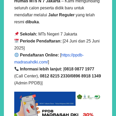
Humas MTs N 7 Jakarta
– Kami mengundang
seluruh calon peserta didik baru untuk
mendaftar melalui
Jalur Reguler
yang telah
resmi
dibuka
.
Sekolah:
MTs Negeri 7 Jakarta
Periode Pendaftaran:
[24 Juni dan 25 Juni
2025]
Pendaftaran Online:
[
https://ppdb-
madrasahdki.com/
]
Informasi lebih lanjut:
[
0818 0877 1977
(Call Center),
0812 8215 2330/0896 8918 1349
(Admin PPDB)]