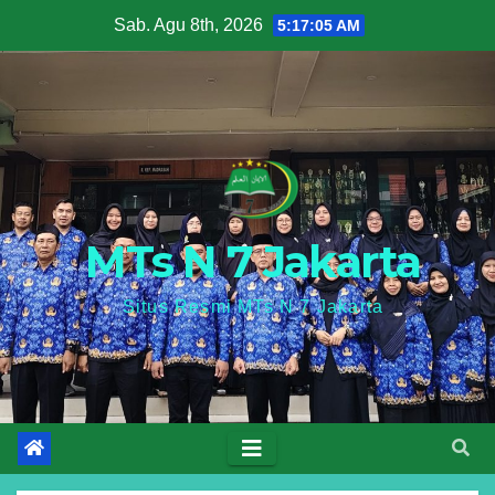
Skip
Sab. Agu 8th, 2026
5:17:06 AM
to
content
MTs N 7 Jakarta
Situs Resmi MTs N 7 Jakarta