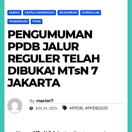
HUMAS
KEPALA MADRASAH
KESISWAAN
KURIKULUM
PENDIDIKAN
PPDB
PENGUMUMAN
PPDB JALUR
REGULER TELAH
DIBUKA! MTsN 7
JAKARTA
By
master7
,
#PPDB
#PPDB2025
JUN 24, 2025