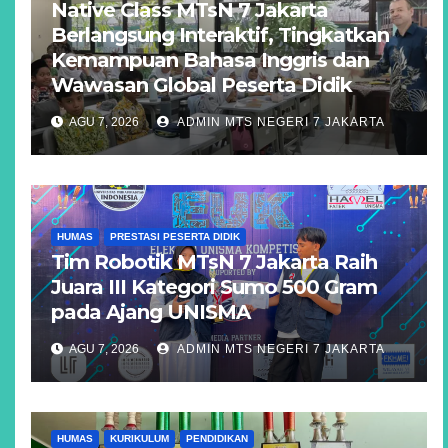
Native Class MTsN 7 Jakarta
Berlangsung Interaktif, Tingkatkan
Kemampuan Bahasa Inggris dan
Wawasan Global Peserta Didik
AGU 7, 2026
ADMIN MTS NEGERI 7 JAKARTA
HUMAS
PRESTASI PESERTA DIDIK
Tim Robotik MTsN 7 Jakarta Raih
Juara III Kategori Sumo 500 Gram
pada Ajang UNISMA
AGU 7, 2026
ADMIN MTS NEGERI 7 JAKARTA
HUMAS
KURIKULUM
PENDIDIKAN