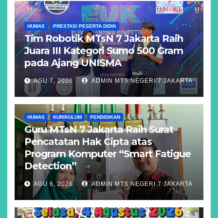
HUMAS
PRESTASI PESERTA DIDIK
Tim Robotik MTsN 7 Jakarta Raih
Juara III Kategori Sumo 500 Gram
pada Ajang UNISMA
AGU 7, 2026
ADMIN MTS NEGERI 7 JAKARTA
HUMAS
KURIKULUM
PENDIDIKAN
Guru MTsN 7 Jakarta Raih Surat
Pencatatan Hak Cipta atas
Program Komputer “Smart Fatigue
Detection”
AGU 6, 2026
ADMIN MTS NEGERI 7 JAKARTA