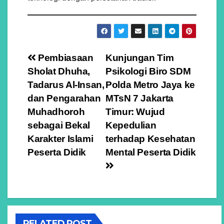
Navigasi
Pembiasaan
Kunjungan Tim
Sholat Dhuha,
Psikologi Biro SDM
pos
Tadarus Al-Insan,
Polda Metro Jaya ke
dan Pengarahan
MTsN 7 Jakarta
Muhadhoroh
Timur: Wujud
sebagai Bekal
Kepedulian
Karakter Islami
terhadap Kesehatan
Peserta Didik
Mental Peserta Didik
RELATED POST