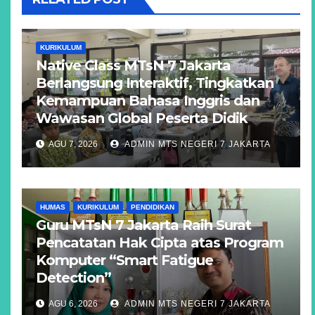
KURIKULUM
Native Class MTsN 7 Jakarta
Berlangsung Interaktif, Tingkatkan
Kemampuan Bahasa Inggris dan
Wawasan Global Peserta Didik
AGU 7, 2026
ADMIN MTS NEGERI 7 JAKARTA
HUMAS
KURIKULUM
PENDIDIKAN
Guru MTsN 7 Jakarta Raih Surat
Pencatatan Hak Cipta atas Program
Komputer “Smart Fatigue
Detection”
AGU 6, 2026
ADMIN MTS NEGERI 7 JAKARTA