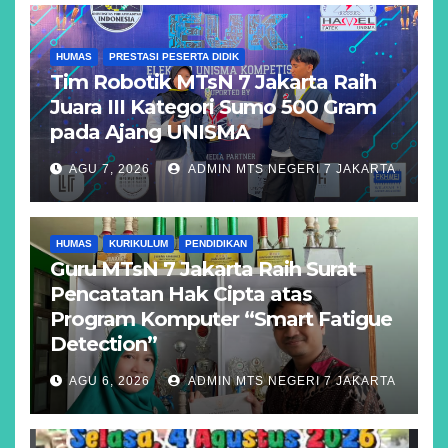
HUMAS
PRESTASI PESERTA DIDIK
Tim Robotik MTsN 7 Jakarta Raih
Juara III Kategori Sumo 500 Gram
pada Ajang UNISMA
AGU 7, 2026
ADMIN MTS NEGERI 7 JAKARTA
HUMAS
KURIKULUM
PENDIDIKAN
Guru MTsN 7 Jakarta Raih Surat
Pencatatan Hak Cipta atas
Program Komputer “Smart Fatigue
Detection”
AGU 6, 2026
ADMIN MTS NEGERI 7 JAKARTA