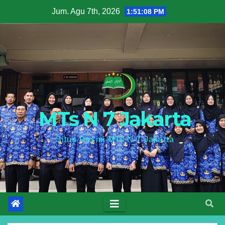
Skip
Jum. Agu 7th, 2026
1:51:09 PM
to
content
MTs N 7 Jakarta
Situs Resmi MTs N 7 Jakarta