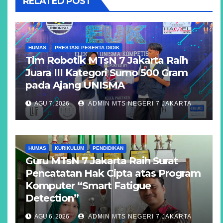
RELATED POST
HUMAS
PRESTASI PESERTA DIDIK
Tim Robotik MTsN 7 Jakarta Raih
Juara III Kategori Sumo 500 Gram
pada Ajang UNISMA
AGU 7, 2026
ADMIN MTS NEGERI 7 JAKARTA
HUMAS
KURIKULUM
PENDIDIKAN
Guru MTsN 7 Jakarta Raih Surat
Pencatatan Hak Cipta atas Program
Komputer “Smart Fatigue
Detection”
AGU 6, 2026
ADMIN MTS NEGERI 7 JAKARTA