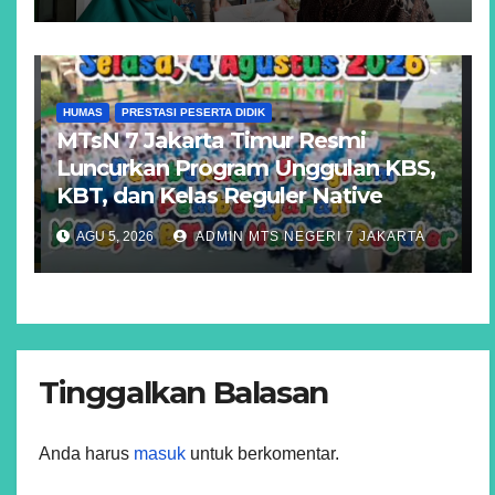
HUMAS
PRESTASI PESERTA DIDIK
MTsN 7 Jakarta Timur Resmi
Luncurkan Program Unggulan KBS,
KBT, dan Kelas Reguler Native
AGU 5, 2026
ADMIN MTS NEGERI 7 JAKARTA
Tinggalkan Balasan
Anda harus
masuk
untuk berkomentar.