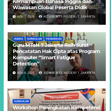
Kemampuan Bahasa Inggris dan
Wawasan Global Peserta Didik
AGU 7, 2026
ADMIN MTS NEGERI 7 JAKARTA
HUMAS
KURIKULUM
PENDIDIKAN
Guru MTsN 7 Jakarta Raih Surat
Pencatatan Hak Cipta atas Program
Komputer “Smart Fatigue
Detection”
AGU 6, 2026
ADMIN MTS NEGERI 7 JAKARTA
KURIKULUM
Workshop Peningkatan Kompetensi