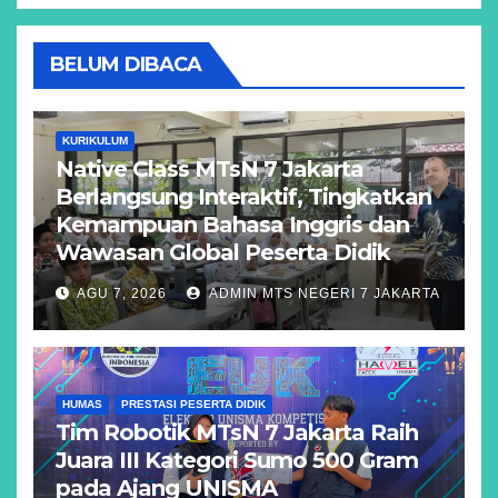
BELUM DIBACA
KURIKULUM
Native Class MTsN 7 Jakarta
Berlangsung Interaktif, Tingkatkan
Kemampuan Bahasa Inggris dan
Wawasan Global Peserta Didik
AGU 7, 2026
ADMIN MTS NEGERI 7 JAKARTA
HUMAS
PRESTASI PESERTA DIDIK
Tim Robotik MTsN 7 Jakarta Raih
Juara III Kategori Sumo 500 Gram
pada Ajang UNISMA