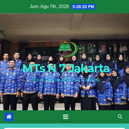
Skip
Jum. Agu 7th, 2026
9:28:21 PM
to
content
MTs N 7 Jakarta
Situs Resmi MTs N 7 Jakarta