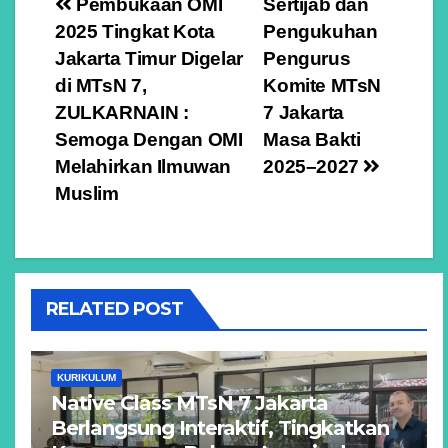
Navigasi
Pembukaan OMI
Sertijab dan
2025 Tingkat Kota
Pengukuhan
pos
Jakarta Timur Digelar
Pengurus
di MTsN 7,
Komite MTsN
ZULKARNAIN :
7 Jakarta
Semoga Dengan OMI
Masa Bakti
Melahirkan Ilmuwan
2025–2027
Muslim
RELATED POST
KURIKULUM
Native Class MTsN 7 Jakarta
Berlangsung Interaktif, Tingkatkan