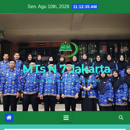
Skip
Sen. Agu 10th, 2026
11:12:36 AM
to
content
MTs N 7 Jakarta
Situs Resmi MTs N 7 Jakarta