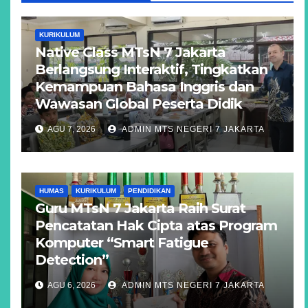
KURIKULUM
Native Class MTsN 7 Jakarta
Berlangsung Interaktif, Tingkatkan
Kemampuan Bahasa Inggris dan
Wawasan Global Peserta Didik
AGU 7, 2026
ADMIN MTS NEGERI 7 JAKARTA
HUMAS
KURIKULUM
PENDIDIKAN
Guru MTsN 7 Jakarta Raih Surat
Pencatatan Hak Cipta atas Program
Komputer “Smart Fatigue
Detection”
AGU 6, 2026
ADMIN MTS NEGERI 7 JAKARTA