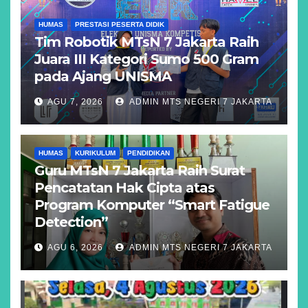
HUMAS
PRESTASI PESERTA DIDIK
Tim Robotik MTsN 7 Jakarta Raih
Juara III Kategori Sumo 500 Gram
pada Ajang UNISMA
AGU 7, 2026
ADMIN MTS NEGERI 7 JAKARTA
HUMAS
KURIKULUM
PENDIDIKAN
Guru MTsN 7 Jakarta Raih Surat
Pencatatan Hak Cipta atas
Program Komputer “Smart Fatigue
Detection”
AGU 6, 2026
ADMIN MTS NEGERI 7 JAKARTA