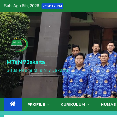
Skip
Sab. Agu 8th, 2026
2:14:18 PM
to
content
MTs N 7 Jakarta
Situs Resmi MTs N 7 Jakarta
PROFILE
KURIKULUM
HUMA