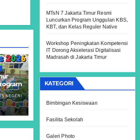
MTsN 7 Jakarta Timur Resmi
Luncurkan Program Unggulan KBS,
KBT, dan Kelas Reguler Native
Workshop Peningkatan Kompetensi
IT Dorong Akselerasi Digitalisasi
Madrasah di Jakarta Timur
K
mur
KATEGORI
Program
, dan
TS NEGERI
ve
Bimbingan Kesiswaan
Fasilita Sekolah
Galeri Photo