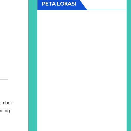
PETA LOKASI
tember
nting