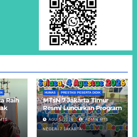
AN
HUMAS
PRESTASI PESERTA DIDIK
a Raih
MTsN 7 Jakarta Timur
Hak
Resmi Luncurkan Program
Unggulan KBS, KBT, dan
MTS
AGU 5, 2026
ADMIN MTS
atigue
Kelas Reguler Native
NEGERI 7 JAKARTA