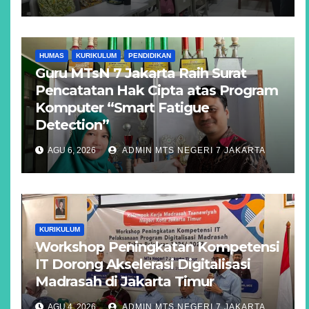
HUMAS
KURIKULUM
PENDIDIKAN
Guru MTsN 7 Jakarta Raih Surat
Pencatatan Hak Cipta atas Program
Komputer “Smart Fatigue
Detection”
AGU 6, 2026
ADMIN MTS NEGERI 7 JAKARTA
KURIKULUM
Workshop Peningkatan Kompetensi
IT Dorong Akselerasi Digitalisasi
Madrasah di Jakarta Timur
AGU 4, 2026
ADMIN MTS NEGERI 7 JAKARTA