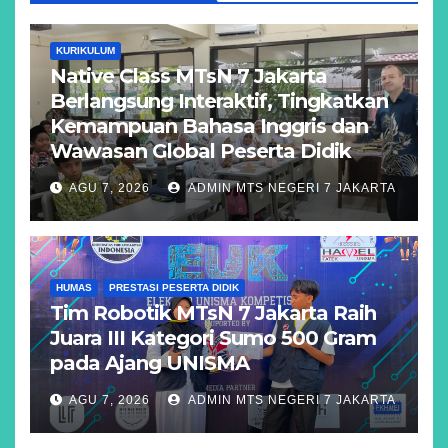
KURIKULUM
Native Class MTsN 7 Jakarta
Berlangsung Interaktif, Tingkatkan
Kemampuan Bahasa Inggris dan
Wawasan Global Peserta Didik
AGU 7, 2026
ADMIN MTS NEGERI 7 JAKARTA
HUMAS
PRESTASI PESERTA DIDIK
Tim Robotik MTsN 7 Jakarta Raih
Juara III Kategori Sumo 500 Gram
pada Ajang UNISMA
AGU 7, 2026
ADMIN MTS NEGERI 7 JAKARTA