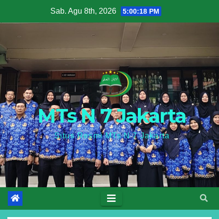
Skip
Sab. Agu 8th, 2026
5:00:19 PM
to
content
MTs N 7 Jakarta
Situs Resmi MTs N 7 Jakarta