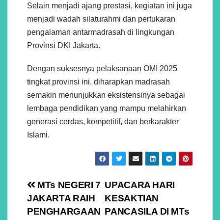
Selain menjadi ajang prestasi, kegiatan ini juga
menjadi wadah silaturahmi dan pertukaran
pengalaman antarmadrasah di lingkungan
Provinsi DKI Jakarta.
Dengan suksesnya pelaksanaan OMI 2025
tingkat provinsi ini, diharapkan madrasah
semakin menunjukkan eksistensinya sebagai
lembaga pendidikan yang mampu melahirkan
generasi cerdas, kompetitif, dan berkarakter
Islami.
Navigasi
MTs NEGERI 7
UPACARA HARI
JAKARTA RAIH
KESAKTIAN
pos
PENGHARGAAN
PANCASILA DI MTs