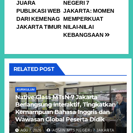
JUARA
NEGERI 7
PUBLIKASI WEB
JAKARTA: MOMEN
DARI KEMENAG
MEMPERKUAT
JAKARTA TIMUR
NILAI-NILAI
KEBANGSAAN
RELATED POST
KURIKULUM
Native Class MTsN 7 Jakarta
Berlangsung Interaktif, Tingkatkan
Kemampuan Bahasa Inggris dan
Wawasan Global Peserta Didik
AGU 7, 2026
ADMIN MTS NEGERI 7 JAKARTA