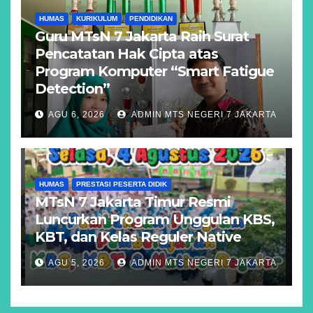
HUMAS
KURIKULUM
PENDIDIKAN
Guru MTsN 7 Jakarta Raih Surat
Pencatatan Hak Cipta atas
Program Komputer “Smart Fatigue
Detection”
AGU 6, 2026
ADMIN MTS NEGERI 7 JAKARTA
HUMAS
PRESTASI PESERTA DIDIK
MTsN 7 Jakarta Timur Resmi
Luncurkan Program Unggulan KBS,
KBT, dan Kelas Reguler Native
AGU 5, 2026
ADMIN MTS NEGERI 7 JAKARTA