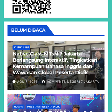
BELUM DIBACA
KURIKULUM
Native Class MTsN 7 Jakarta
Berlangsung Interaktif, Tingkatkan
Kemampuan Bahasa Inggris dan
Wawasan Global Peserta Didik
AGU 7, 2026
ADMIN MTS NEGERI 7 JAKARTA
HUMAS
PRESTASI PESERTA DIDIK