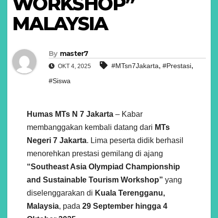
WORKSHOP”
MALAYSIA
By
master7
,
,
#MTsn7Jakarta
#Prestasi
OKT 4, 2025
#Siswa
Humas MTs N 7 Jakarta
– Kabar
membanggakan kembali datang dari
MTs
Negeri 7 Jakarta
. Lima peserta didik berhasil
menorehkan prestasi gemilang di ajang
“Southeast Asia Olympiad Championship
and Sustainable Tourism Workshop”
yang
diselenggarakan di
Kuala Terengganu,
Malaysia
, pada
29 September hingga 4