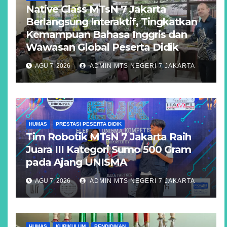
Native Class MTsN 7 Jakarta
Berlangsung Interaktif, Tingkatkan
Kemampuan Bahasa Inggris dan
Wawasan Global Peserta Didik
AGU 7, 2026
ADMIN MTS NEGERI 7 JAKARTA
HUMAS
PRESTASI PESERTA DIDIK
Tim Robotik MTsN 7 Jakarta Raih
Juara III Kategori Sumo 500 Gram
pada Ajang UNISMA
AGU 7, 2026
ADMIN MTS NEGERI 7 JAKARTA
HUMAS
KURIKULUM
PENDIDIKAN