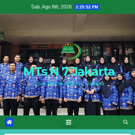
Skip
Sab. Agu 8th, 2026
2:25:53 PM
to
content
MTs N 7 Jakarta
Situs Resmi MTs N 7 Jakarta