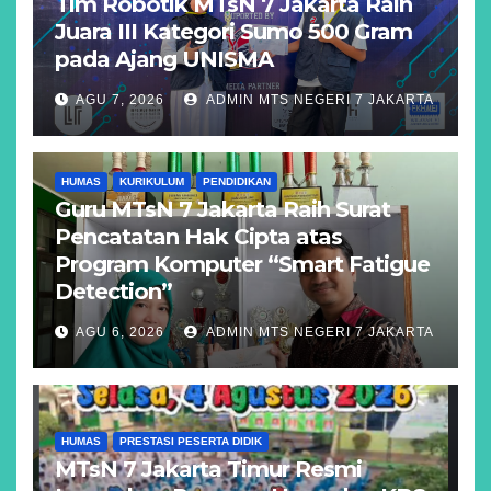
Tim Robotik MTsN 7 Jakarta Raih
Juara III Kategori Sumo 500 Gram
pada Ajang UNISMA
AGU 7, 2026
ADMIN MTS NEGERI 7 JAKARTA
HUMAS
KURIKULUM
PENDIDIKAN
Guru MTsN 7 Jakarta Raih Surat
Pencatatan Hak Cipta atas
Program Komputer “Smart Fatigue
Detection”
AGU 6, 2026
ADMIN MTS NEGERI 7 JAKARTA
HUMAS
PRESTASI PESERTA DIDIK
MTsN 7 Jakarta Timur Resmi