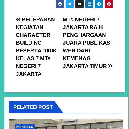
Navigasi
PELEPASAN
MTs NEGERI 7
KEGIATAN
JAKARTA RAIH
pos
CHARACTER
PENGHARGAAN
BUILDING
JUARA PUBLIKASI
PESERTA DIDIK
WEB DARI
KELAS 7 MTs
KEMENAG
NEGERI 7
JAKARTA TIMUR
JAKARTA
RELATED POST
KURIKULUM