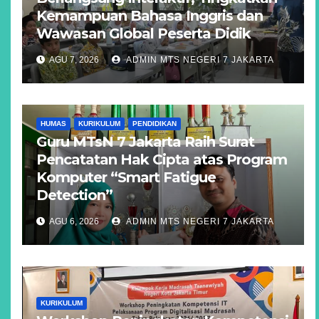
Kemampuan Bahasa Inggris dan
Wawasan Global Peserta Didik
AGU 7, 2026
ADMIN MTS NEGERI 7 JAKARTA
HUMAS
KURIKULUM
PENDIDIKAN
Guru MTsN 7 Jakarta Raih Surat
Pencatatan Hak Cipta atas Program
Komputer “Smart Fatigue
Detection”
AGU 6, 2026
ADMIN MTS NEGERI 7 JAKARTA
KURIKULUM