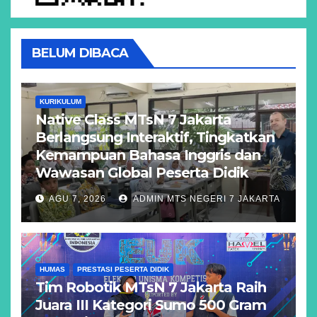
BELUM DIBACA
KURIKULUM
Native Class MTsN 7 Jakarta
Berlangsung Interaktif, Tingkatkan
Kemampuan Bahasa Inggris dan
Wawasan Global Peserta Didik
AGU 7, 2026
ADMIN MTS NEGERI 7 JAKARTA
HUMAS
PRESTASI PESERTA DIDIK
Tim Robotik MTsN 7 Jakarta Raih
Juara III Kategori Sumo 500 Gram