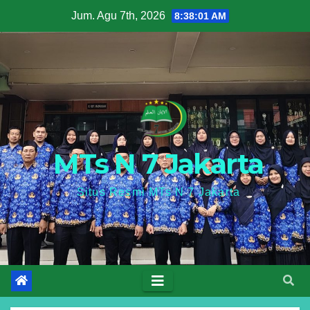
Skip
Jum. Agu 7th, 2026
8:38:02 AM
to
content
MTs N 7 Jakarta
Situs Resmi MTs N 7 Jakarta