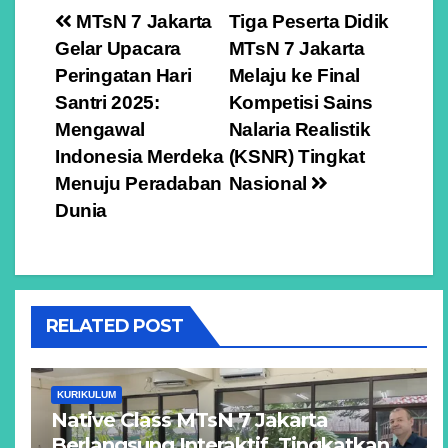
Navigasi
MTsN 7 Jakarta
Tiga Peserta Didik
Gelar Upacara
MTsN 7 Jakarta
pos
Peringatan Hari
Melaju ke Final
Santri 2025:
Kompetisi Sains
Mengawal
Nalaria Realistik
Indonesia Merdeka
(KSNR) Tingkat
Menuju Peradaban
Nasional
Dunia
RELATED POST
KURIKULUM
Native Class MTsN 7 Jakarta
Berlangsung Interaktif, Tingkatkan