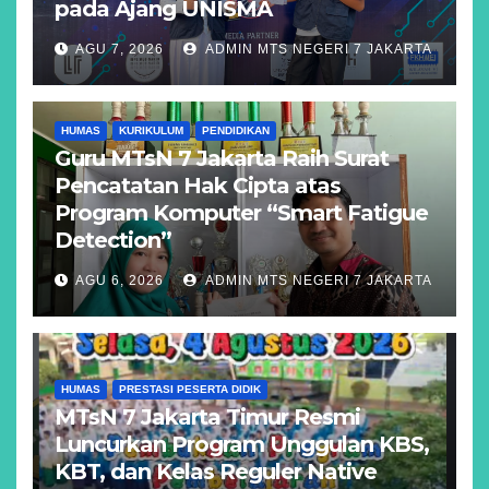
pada Ajang UNISMA
AGU 7, 2026
ADMIN MTS NEGERI 7 JAKARTA
HUMAS
KURIKULUM
PENDIDIKAN
Guru MTsN 7 Jakarta Raih Surat
Pencatatan Hak Cipta atas
Program Komputer “Smart Fatigue
Detection”
AGU 6, 2026
ADMIN MTS NEGERI 7 JAKARTA
HUMAS
PRESTASI PESERTA DIDIK
MTsN 7 Jakarta Timur Resmi
Luncurkan Program Unggulan KBS,
KBT, dan Kelas Reguler Native