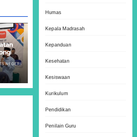
Humas
Kepala Madrasah
atan
Kepanduan
rong
asi
Kesehatan
TS NEGERI
a
Kesiswaan
Kurikulum
Pendidikan
Penilain Guru