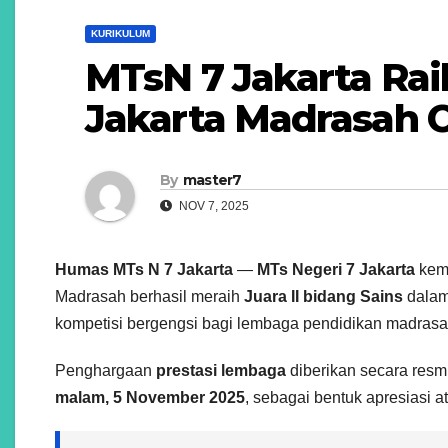
KURIKULUM
MTsN 7 Jakarta Raih
Jakarta Madrasah 
By
master7
NOV 7, 2025
Humas MTs N 7 Jakarta
—
MTs Negeri 7 Jakarta
kemb
Madrasah berhasil meraih
Juara II bidang Sains
dalam
kompetisi bergengsi bagi lembaga pendidikan madrasah
Penghargaan
prestasi lembaga
diberikan secara resm
malam, 5 November 2025
, sebagai bentuk apresiasi a