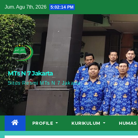
Skip
Jum. Agu 7th, 2026
5:02:15 PM
to
content
MTs N 7 Jakarta
Situs Resmi MTs N 7 Jakarta
PROFILE
KURIKULUM
HUMA