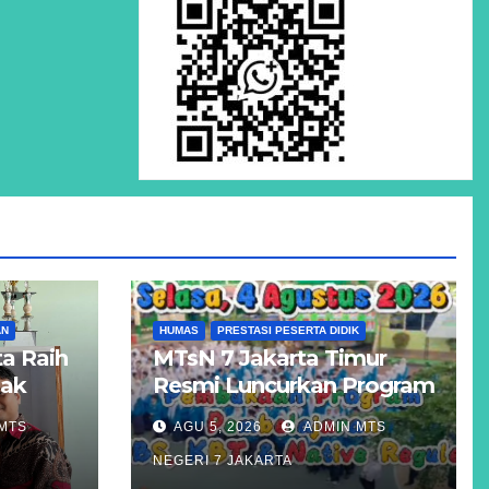
AN
HUMAS
PRESTASI PESERTA DIDIK
a Raih
MTsN 7 Jakarta Timur
Hak
Resmi Luncurkan Program
Unggulan KBS, KBT, dan
MTS
AGU 5, 2026
ADMIN MTS
atigue
Kelas Reguler Native
NEGERI 7 JAKARTA