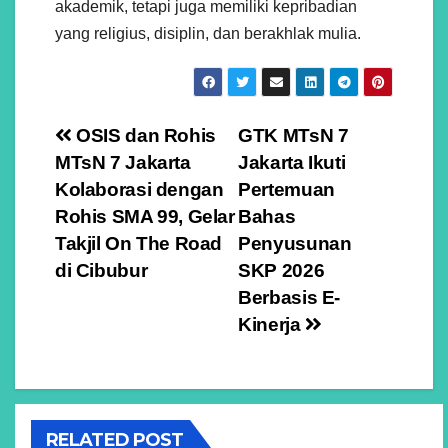
akademik, tetapi juga memiliki kepribadian
yang religius, disiplin, dan berakhlak mulia.
Navigasi
OSIS dan Rohis
GTK MTsN 7
MTsN 7 Jakarta
Jakarta Ikuti
pos
Kolaborasi dengan
Pertemuan
Rohis SMA 99, Gelar
Bahas
Takjil On The Road
Penyusunan
di Cibubur
SKP 2026
Berbasis E-
Kinerja
RELATED POST