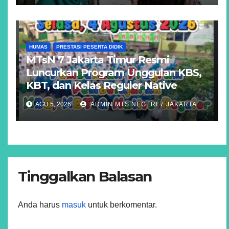
HUMAS
PRESTASI PESERTA DIDIK
MTsN 7 Jakarta Timur Resmi
Luncurkan Program Unggulan KBS,
KBT, dan Kelas Reguler Native
AGU 5, 2026
ADMIN MTS NEGERI 7 JAKARTA
Tinggalkan Balasan
Anda harus
masuk
untuk berkomentar.