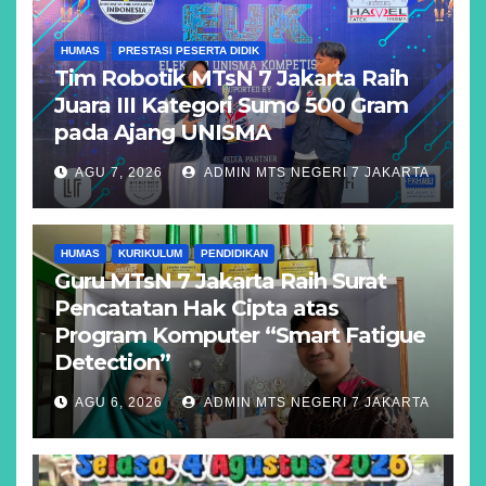
HUMAS
PRESTASI PESERTA DIDIK
Tim Robotik MTsN 7 Jakarta Raih
Juara III Kategori Sumo 500 Gram
pada Ajang UNISMA
AGU 7, 2026
ADMIN MTS NEGERI 7 JAKARTA
HUMAS
KURIKULUM
PENDIDIKAN
Guru MTsN 7 Jakarta Raih Surat
Pencatatan Hak Cipta atas
Program Komputer “Smart Fatigue
Detection”
AGU 6, 2026
ADMIN MTS NEGERI 7 JAKARTA