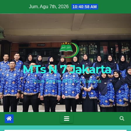
Skip
Jum. Agu 7th, 2026
10:40:58 AM
to
content
MTs N 7 Jakarta
Situs Resmi MTs N 7 Jakarta