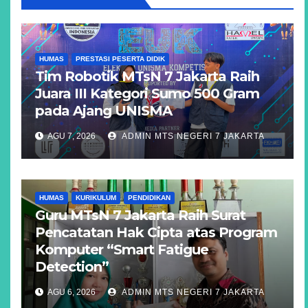
HUMAS
PRESTASI PESERTA DIDIK
Tim Robotik MTsN 7 Jakarta Raih
Juara III Kategori Sumo 500 Gram
pada Ajang UNISMA
AGU 7, 2026
ADMIN MTS NEGERI 7 JAKARTA
HUMAS
KURIKULUM
PENDIDIKAN
Guru MTsN 7 Jakarta Raih Surat
Pencatatan Hak Cipta atas Program
Komputer “Smart Fatigue
Detection”
AGU 6, 2026
ADMIN MTS NEGERI 7 JAKARTA