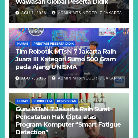
Wawasan Global Peserta Didik
AGU 7, 2026
ADMIN MTS NEGERI 7 JAKARTA
HUMAS
PRESTASI PESERTA DIDIK
Tim Robotik MTsN 7 Jakarta Raih
Juara III Kategori Sumo 500 Gram
pada Ajang UNISMA
AGU 7, 2026
ADMIN MTS NEGERI 7 JAKARTA
HUMAS
KURIKULUM
PENDIDIKAN
Guru MTsN 7 Jakarta Raih Surat
Pencatatan Hak Cipta atas
Program Komputer “Smart Fatigue
Detection”