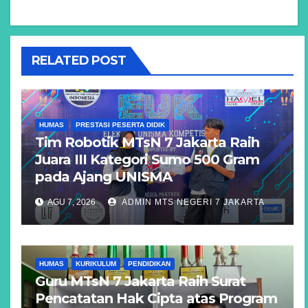
RELATED POST
HUMAS
PRESTASI PESERTA DIDIK
Tim Robotik MTsN 7 Jakarta Raih
Juara III Kategori Sumo 500 Gram
pada Ajang UNISMA
AGU 7, 2026
ADMIN MTS NEGERI 7 JAKARTA
HUMAS
KURIKULUM
PENDIDIKAN
Guru MTsN 7 Jakarta Raih Surat
Pencatatan Hak Cipta atas Program