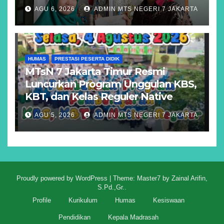
AGU 6, 2026
ADMIN MTS NEGERI 7 JAKARTA
HUMAS
PRESTASI PESERTA DIDIK
MTsN 7 Jakarta Timur Resmi
Luncurkan Program Unggulan KBS,
KBT, dan Kelas Reguler Native
AGU 5, 2026
ADMIN MTS NEGERI 7 JAKARTA
Proudly powered by WordPress
|
Theme: Master7 by
Zainal Arifin,
S.Pd.,Gr.
.
Profile
Kurikulum
Humas
Kesiswaan
Pendidikan
Kepala Madrasah