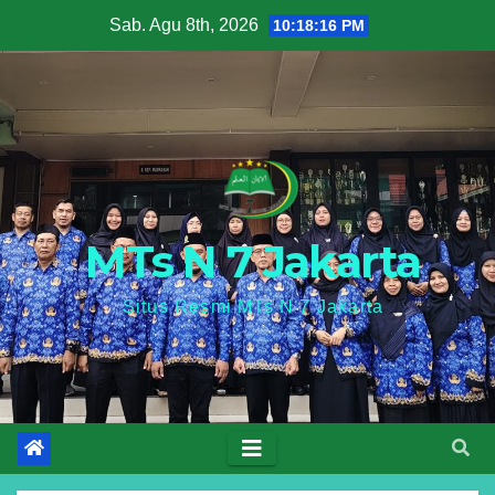
Skip
Sab. Agu 8th, 2026
10:18:17 PM
to
content
MTs N 7 Jakarta
Situs Resmi MTs N 7 Jakarta