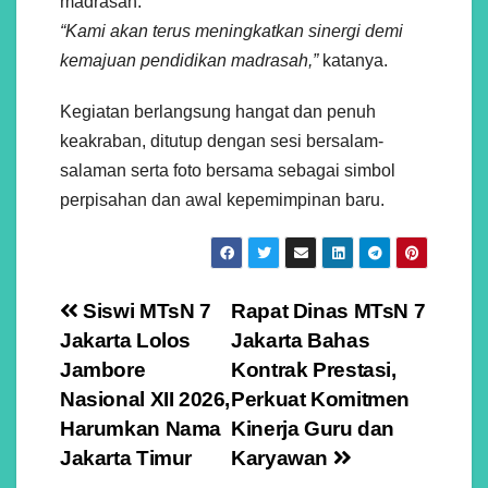
madrasah.
“Kami akan terus meningkatkan sinergi demi
kemajuan pendidikan madrasah,”
katanya.
Kegiatan berlangsung hangat dan penuh
keakraban, ditutup dengan sesi bersalam-
salaman serta foto bersama sebagai simbol
perpisahan dan awal kepemimpinan baru.
Navigasi
Siswi MTsN 7
Rapat Dinas MTsN 7
Jakarta Lolos
Jakarta Bahas
pos
Jambore
Kontrak Prestasi,
Nasional XII 2026,
Perkuat Komitmen
Harumkan Nama
Kinerja Guru dan
Jakarta Timur
Karyawan