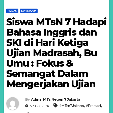
HUMAS
KURIKULUM
Siswa MTsN 7 Hadapi
Bahasa Inggris dan
SKI di Hari Ketiga
Ujian Madrasah, Bu
Umu : Fokus &
Semangat Dalam
Mengerjakan Ujian
By
Admin MTs Negeri 7 Jakarta
,
,
#MTsn7Jakarta
#Prestasi
APR 24, 2026