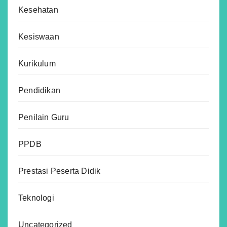
Kesehatan
Kesiswaan
Kurikulum
Pendidikan
Penilain Guru
PPDB
Prestasi Peserta Didik
Teknologi
Uncategorized