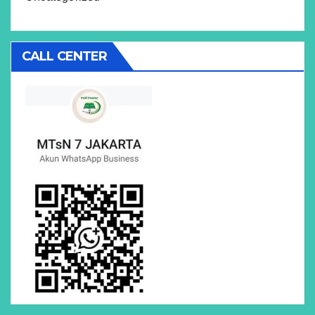
CALL CENTER