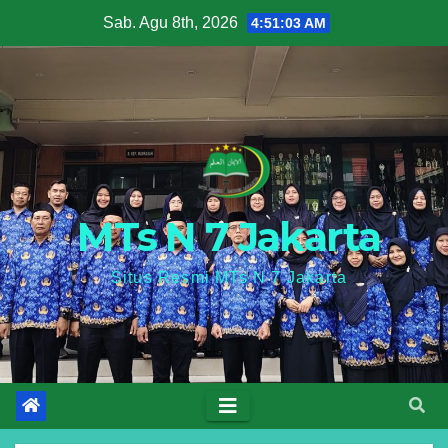
Skip
Sab. Agu 8th, 2026
4:51:04 AM
to
content
MTs N 7 Jakarta
Situs Resmi MTs N 7 Jakarta