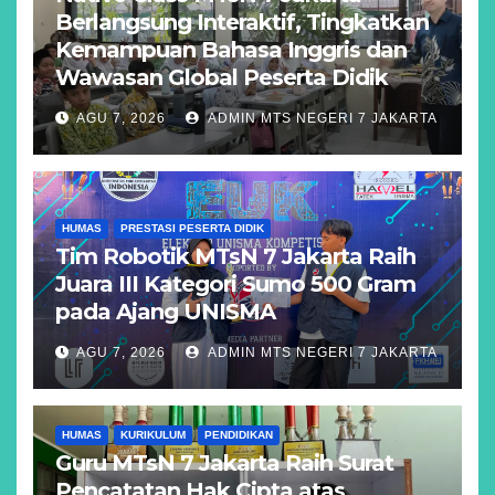
Berlangsung Interaktif, Tingkatkan
Kemampuan Bahasa Inggris dan
Wawasan Global Peserta Didik
AGU 7, 2026
ADMIN MTS NEGERI 7 JAKARTA
HUMAS
PRESTASI PESERTA DIDIK
Tim Robotik MTsN 7 Jakarta Raih
Juara III Kategori Sumo 500 Gram
pada Ajang UNISMA
AGU 7, 2026
ADMIN MTS NEGERI 7 JAKARTA
HUMAS
KURIKULUM
PENDIDIKAN
Guru MTsN 7 Jakarta Raih Surat
Pencatatan Hak Cipta atas