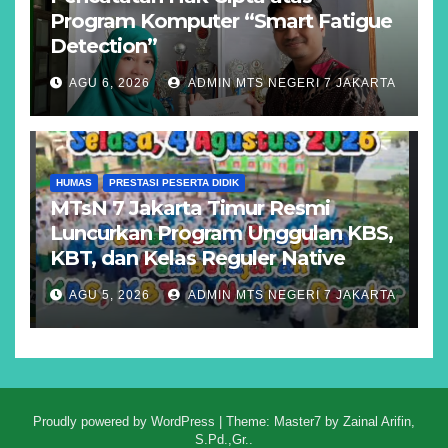
Program Komputer “Smart Fatigue
Detection”
AGU 6, 2026
ADMIN MTS NEGERI 7 JAKARTA
HUMAS
PRESTASI PESERTA DIDIK
MTsN 7 Jakarta Timur Resmi
Luncurkan Program Unggulan KBS,
KBT, dan Kelas Reguler Native
AGU 5, 2026
ADMIN MTS NEGERI 7 JAKARTA
Proudly powered by WordPress
|
Theme: Master7 by
Zainal Arifin,
S.Pd.,Gr.
.