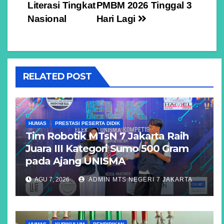
Literasi Tingkat
PMBM 2026 Tinggal 3
Nasional
Hari Lagi
RELATED POST
HUMAS
PRESTASI PESERTA DIDIK
Tim Robotik MTsN 7 Jakarta Raih
Juara III Kategori Sumo 500 Gram
pada Ajang UNISMA
AGU 7, 2026
ADMIN MTS NEGERI 7 JAKARTA