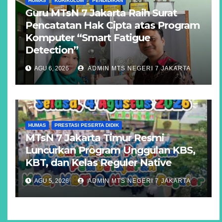
HUMAS
KURIKULUM
PENDIDIKAN
Guru MTsN 7 Jakarta Raih Surat
Pencatatan Hak Cipta atas Program
Komputer “Smart Fatigue
Detection”
AGU 6, 2026
ADMIN MTS NEGERI 7 JAKARTA
HUMAS
PRESTASI PESERTA DIDIK
MTsN 7 Jakarta Timur Resmi
Luncurkan Program Unggulan KBS,
KBT, dan Kelas Reguler Native
AGU 5, 2026
ADMIN MTS NEGERI 7 JAKARTA