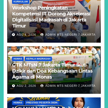
KURIKULUM
Workshop Peningkatan
Kompetensi IT Dorong Akselerasi
Digitalisasi Madrasah di Jakarta
Timur
AGU 4, 2026
ADMIN MTS NEGERI 7 JAKARTA
HUMAS
KEPALA MADRASAH
GTK MTsN 7 Jakarta Timur Ikuti
Dzikir dan Doa Kebangsaan Lintas
Agama di Monas
AGU 2, 2026
ADMIN MTS NEGERI 7 JAKARTA
HUMAS
PRESTASI PESERTA DIDIK