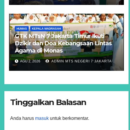
HUMAS
KEPALA MADRASAH
GTK MTsN 7 Jakarta Timur Ikuti
Dzikir dan Doa Kebangsaan Lintas
Agama di Monas
AGU 2, 2026
ADMIN MTS NEGERI 7 JAKARTA
Tinggalkan Balasan
Anda harus
masuk
untuk berkomentar.