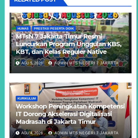
HUMAS
PRESTASI PESERTA DIDIK
MTsN 7 Jakarta Timur Resmi
Luncurkan Program Unggulan KBS,
KBT, dan Kelas Reguler Native
AGU 5, 2026
ADMIN MTS NEGERI 7 JAKARTA
KURIKULUM
Workshop Peningkatan Kompetensi
IT Dorong Akselerasi Digitalisasi
Madrasah di Jakarta Timur
AGU 4, 2026
ADMIN MTS NEGERI 7 JAKARTA