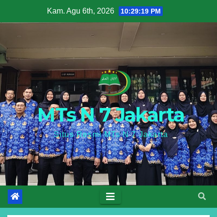
Skip
Kam. Agu 6th, 2026
10:29:20 PM
to
content
MTs N 7 Jakarta
Situs Resmi MTs N 7 Jakarta