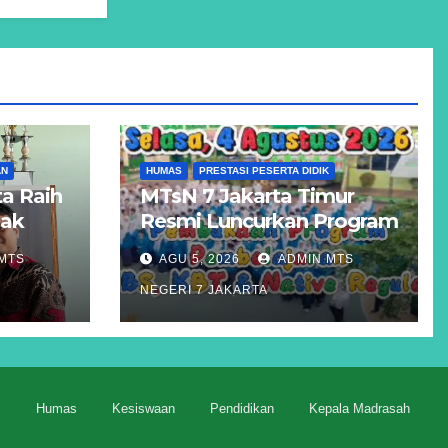
AN
HUMAS
PRESTASI PESERTA DIDIK
a Raih
MTsN 7 Jakarta Timur
Hak
Resmi Luncurkan Program
Unggulan KBS, KBT, dan
MTS
AGU 5, 2026
ADMIN MTS
atigue
Kelas Reguler Native
NEGERI 7 JAKARTA
m
Humas
Kesiswaan
Pendidikan
Kepala Madrasah