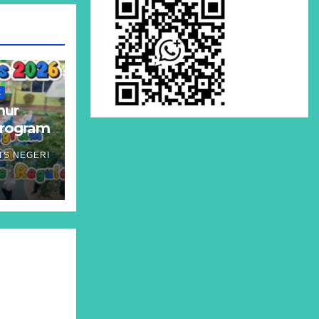
K
mur
Program
, dan
TS NEGERI
ve