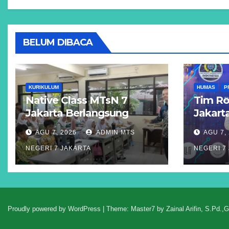
BELUM DIBACA
KURIKULUM
HUMAS
P
Native Class MTsN 7
Tim Ro
Jakarta Berlangsung
Jakarta
Interaktif, Tingkatkan
Katego
AGU 7, 2026
ADMIN MTS
AGU 7,
Kemampuan Bahasa
pada 
NEGERI 7 JAKARTA
NEGERI 7
Inggris dan Wawasan
Global Peserta Didik
Proudly powered by WordPress
|
Theme: Master7 by
Zainal Arifin, S.Pd.,G