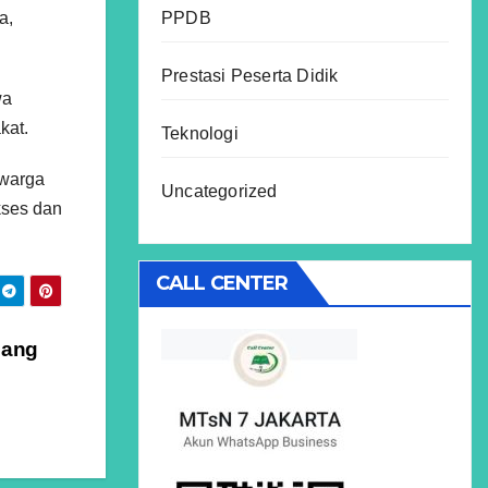
PPDB
a,
Prestasi Peserta Didik
wa
kat.
Teknologi
 warga
Uncategorized
kses dan
CALL CENTER
lang