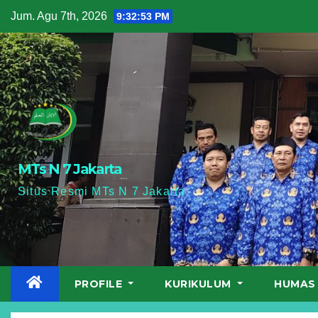
Skip
Jum. Agu 7th, 2026
9:32:54 PM
to
content
MTs N 7 Jakarta
Situs Resmi MTs N 7 Jakarta
PROFILE
KURIKULUM
HUMA