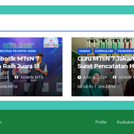
RESTASI PESERTA DIDIK
HUMAS
KURIKULUM
PENDIDIK
botik MTsN 7
Guru MTsN 7 Jakart
 Raih Juara III
Surat Pencatatan 
ri Sumo 500 Gram
Cipta atas Program
 2026
ADMIN MTS
AGU 6, 2026
ADMIN 
Ajang UNISMA
Komputer “Smart F
 JAKARTA
NEGERI 7 JAKARTA
Detection”
r.
.
Profile
Kurikulu