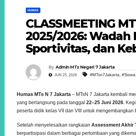
HUMAS
CLASSMEETING MTs
2025/2026: Wadah
Sportivitas, dan K
By
Admin MTs Negeri 7 Jakarta
,
#MTsn7Jakarta
#Siswa
JUN 25, 2026
Humas MTs N 7 Jakarta
– MTsN 7 Jakarta kembali me
yang berlangsung pada tanggal
22–25 Juni 2026
. Keg
peserta didik kelas VII dan VIII untuk mengembangkan ba
Setelah menyelesaikan rangkaian
Assessment Akhir 
berpartisipasi dalam berbagai perlombaan yang dikema