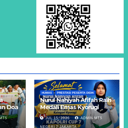
HUMAS
PRESTASI PESERTA DIDIK
a
Nurul Nahiyah Afifah Raih
dan Doa
Medali Emas Kyorugi
pada KAPOLRI CUP 7
MTS
JUL 15, 2026
ADMIN MTS
Tingkat Nasional Grade B
NEGERI 7 JAKARTA