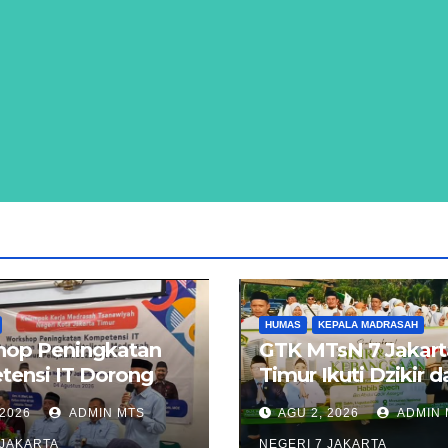
HUMAS
KEPALA MADRASAH
op Peningkatan
GTK MTsN 7 Jakart
ensi IT Dorong
Timur Ikuti Dzikir 
asi Digitalisasi
Kebangsaan Lintas
 2026
ADMIN MTS
AGU 2, 2026
ADMIN 
ah di Jakarta
Agama di Monas
 JAKARTA
NEGERI 7 JAKARTA