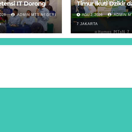
ensi IT Dorong
Timur Ikuti Dzikir 
asi Digitalisasi
Kebangsaan Lintas
2026
ADMIN MTS NEGERI
AGU 2, 2026
ADMIN M
ah di Jakarta
Agama di Monas
A
7 JAKARTA