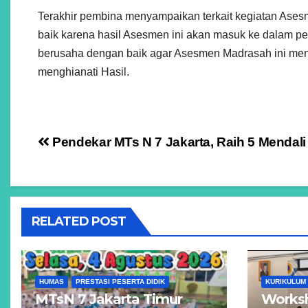
Terakhir pembina menyampaikan terkait kegiatan Ases
baik karena hasil Asesmen ini akan masuk ke dalam pen
berusaha dengan baik agar Asesmen Madrasah ini mend
menghianati Hasil.
Navigasi
Pendekar MTs N 7 Jakarta, Raih 5 Mendali
pos
RELATED POST
HUMAS
PRESTASI PESERTA DIDIK
KURIKULUM
MTsN 7 Jakarta Timur
Works