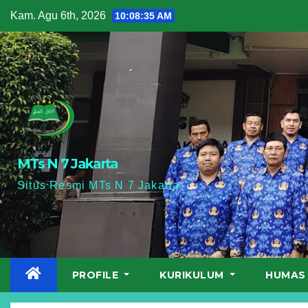
Skip
Kam. Agu 6th, 2026
10:08:36 AM
to
content
MTs N 7 Jakarta
Situs Resmi MTs N 7 Jakarta
PROFILE
KURIKULUM
HUMA