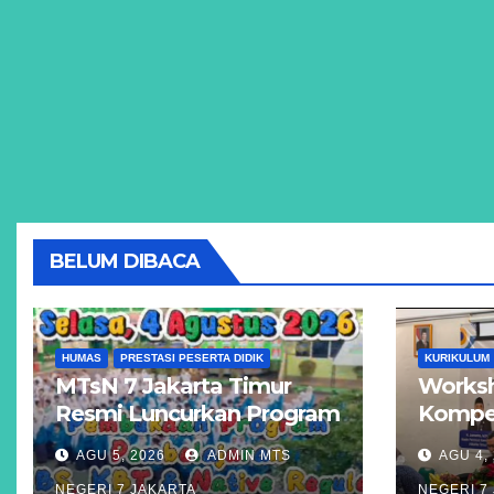
BELUM DIBACA
HUMAS
PRESTASI PESERTA DIDIK
KURIKULUM
MTsN 7 Jakarta Timur
Worksh
Resmi Luncurkan Program
Kompet
Unggulan KBS, KBT, dan
Akseler
AGU 5, 2026
ADMIN MTS
AGU 4,
Kelas Reguler Native
Madras
NEGERI 7 JAKARTA
NEGERI 7