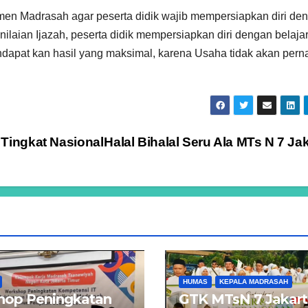
men Madrasah agar peserta didik wajib mempersiapkan diri de
ilaian Ijazah, peserta didik mempersiapkan diri dengan belaja
apat kan hasil yang maksimal, karena Usaha tidak akan pern
 Tingkat Nasional
Halal Bihalal Seru Ala MTs N 7 Ja
HUMAS
KEPALA MADRASAH
hop Peningkatan
GTK MTsN 7 Jakar