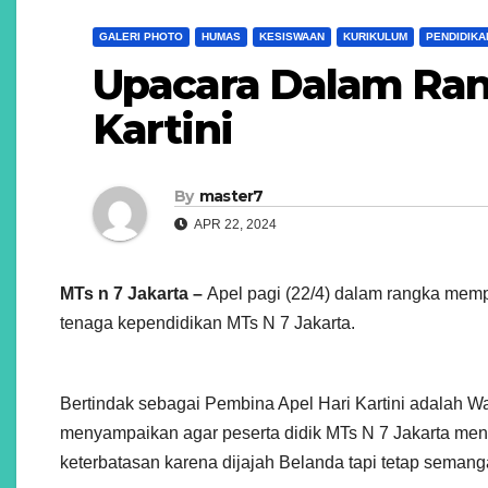
GALERI PHOTO
HUMAS
KESISWAAN
KURIKULUM
PENDIDIKA
Upacara Dalam Ran
Kartini
By
master7
APR 22, 2024
MTs n 7 Jakarta –
Apel pagi (22/4) dalam rangka memper
tenaga kependidikan MTs N 7 Jakarta.
Bertindak sebagai Pembina Apel Hari Kartini adalah 
menyampaikan agar peserta didik MTs N 7 Jakarta men
keterbatasan karena dijajah Belanda tapi tetap semang