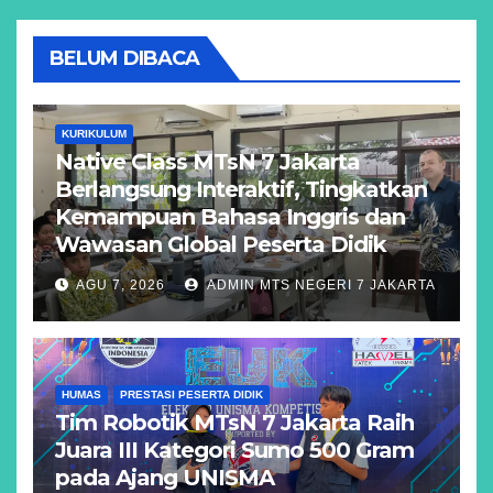
BELUM DIBACA
KURIKULUM
Native Class MTsN 7 Jakarta
Berlangsung Interaktif, Tingkatkan
Kemampuan Bahasa Inggris dan
Wawasan Global Peserta Didik
AGU 7, 2026
ADMIN MTS NEGERI 7 JAKARTA
HUMAS
PRESTASI PESERTA DIDIK
Tim Robotik MTsN 7 Jakarta Raih
Juara III Kategori Sumo 500 Gram
pada Ajang UNISMA