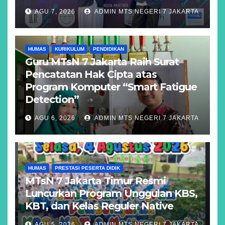
AGU 7, 2026
ADMIN MTS NEGERI 7 JAKARTA
HUMAS
KURIKULUM
PENDIDIKAN
Guru MTsN 7 Jakarta Raih Surat
Pencatatan Hak Cipta atas
Program Komputer “Smart Fatigue
Detection”
AGU 6, 2026
ADMIN MTS NEGERI 7 JAKARTA
HUMAS
PRESTASI PESERTA DIDIK
MTsN 7 Jakarta Timur Resmi
Luncurkan Program Unggulan KBS,
KBT, dan Kelas Reguler Native
AGU 5, 2026
ADMIN MTS NEGERI 7 JAKARTA