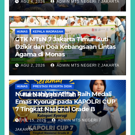
AGU 4, 2026
ADMIN MTS NEGERI 7 JAKARTA
HUMAS
KEPALA MADRASAH
GTK MTsN 7 Jakarta Timur Ikuti
Dzikir dan Doa Kebangsaan Lintas
Agama di Monas
AGU 2, 2026
ADMIN MTS NEGERI 7 JAKARTA
HUMAS
PRESTASI PESERTA DIDIK
Nurul Nahiyah Afifah Raih Medali
Emas Kyorugi pada KAPOLRI CUP
7 Tingkat Nasional Grade B
JUL 15, 2026
ADMIN MTS NEGERI 7
JAKARTA