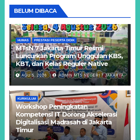
BELUM DIBACA
HUMAS
PRESTASI PESERTA DIDIK
MTsN 7 Jakarta Timur Resmi
Luncurkan Program Unggulan KBS,
KBT, dan Kelas Reguler Native
AGU 5, 2026
ADMIN MTS NEGERI 7 JAKARTA
KURIKULUM
Workshop Peningkatan
Kompetensi IT Dorong Akselerasi
Digitalisasi Madrasah di Jakarta
Timur