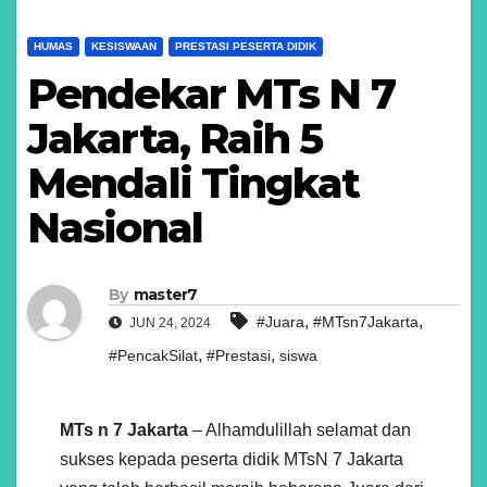
HUMAS
KESISWAAN
PRESTASI PESERTA DIDIK
Pendekar MTs N 7
Jakarta, Raih 5
Mendali Tingkat
Nasional
By
master7
,
,
#Juara
#MTsn7Jakarta
JUN 24, 2024
,
,
#PencakSilat
#Prestasi
siswa
MTs n 7 Jakarta
– Alhamdulillah selamat dan
sukses kepada peserta didik MTsN 7 Jakarta