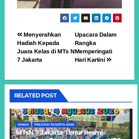
Navigasi
Menyerahkan
Upacara Dalam
Hadiah Kepada
Rangka
pos
Juara Kelas di MTs N
Memperingati
7 Jakarta
Hari Kartini
RELATED POST
HUMAS
PRESTASI PESERTA DIDIK
MTsN 7 Jakarta Timur Resmi