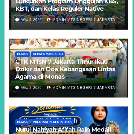
Luncurkan Program Unggulan KBS,
KBT, dan Kelas Reguler Native
AGU 5, 2026
ADMIN MTS NEGERI 7 JAKARTA
HUMAS
KEPALA MADRASAH
GTK MTsN 7 Jakarta Timur Ikuti
Dzikir dan Doa Kebangsaan Lintas
Agama di Monas
AGU 2, 2026
ADMIN MTS NEGERI 7 JAKARTA
HUMAS
PRESTASI PESERTA DIDIK
Nurul Nahiyah Afifah Raih Medali