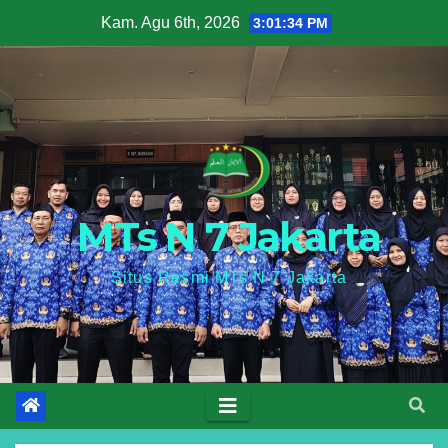
Skip
Kam. Agu 6th, 2026
3:01:35 PM
to
content
MTs N 7 Jakarta
Situs Resmi MTs N 7 Jakarta