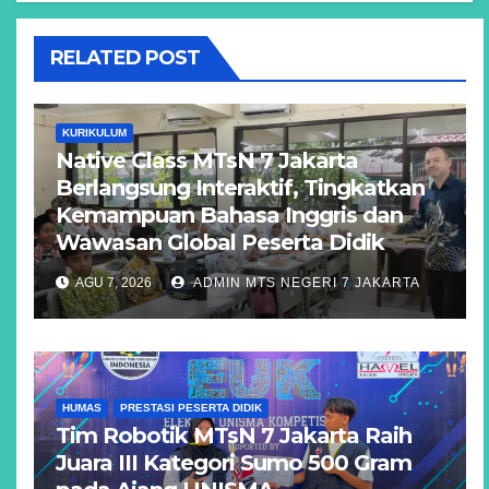
RELATED POST
KURIKULUM
Native Class MTsN 7 Jakarta
Berlangsung Interaktif, Tingkatkan
Kemampuan Bahasa Inggris dan
Wawasan Global Peserta Didik
AGU 7, 2026
ADMIN MTS NEGERI 7 JAKARTA
HUMAS
PRESTASI PESERTA DIDIK
Tim Robotik MTsN 7 Jakarta Raih
Juara III Kategori Sumo 500 Gram