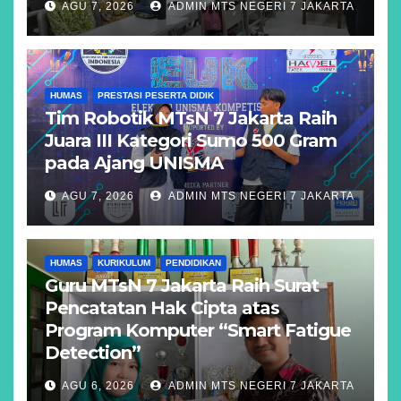
AGU 7, 2026
ADMIN MTS NEGERI 7 JAKARTA
HUMAS
PRESTASI PESERTA DIDIK
Tim Robotik MTsN 7 Jakarta Raih
Juara III Kategori Sumo 500 Gram
pada Ajang UNISMA
AGU 7, 2026
ADMIN MTS NEGERI 7 JAKARTA
HUMAS
KURIKULUM
PENDIDIKAN
Guru MTsN 7 Jakarta Raih Surat
Pencatatan Hak Cipta atas
Program Komputer “Smart Fatigue
Detection”
AGU 6, 2026
ADMIN MTS NEGERI 7 JAKARTA