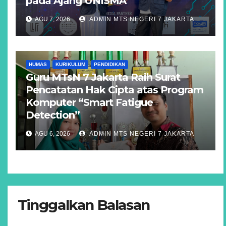
pada Ajang UNISMA
AGU 7, 2026
ADMIN MTS NEGERI 7 JAKARTA
HUMAS
KURIKULUM
PENDIDIKAN
Guru MTsN 7 Jakarta Raih Surat
Pencatatan Hak Cipta atas Program
Komputer “Smart Fatigue
Detection”
AGU 6, 2026
ADMIN MTS NEGERI 7 JAKARTA
Tinggalkan Balasan