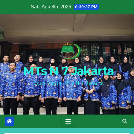
Skip
Sab. Agu 8th, 2026
6:39:38 PM
to
content
MTs N 7 Jakarta
Situs Resmi MTs N 7 Jakarta