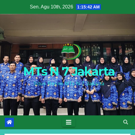
Skip
Sen. Agu 10th, 2026
1:15:43 AM
to
content
MTs N 7 Jakarta
Situs Resmi MTs N 7 Jakarta