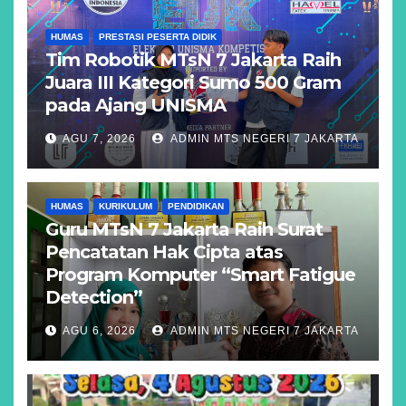
HUMAS
PRESTASI PESERTA DIDIK
Tim Robotik MTsN 7 Jakarta Raih
Juara III Kategori Sumo 500 Gram
pada Ajang UNISMA
AGU 7, 2026
ADMIN MTS NEGERI 7 JAKARTA
HUMAS
KURIKULUM
PENDIDIKAN
Guru MTsN 7 Jakarta Raih Surat
Pencatatan Hak Cipta atas
Program Komputer “Smart Fatigue
Detection”
AGU 6, 2026
ADMIN MTS NEGERI 7 JAKARTA