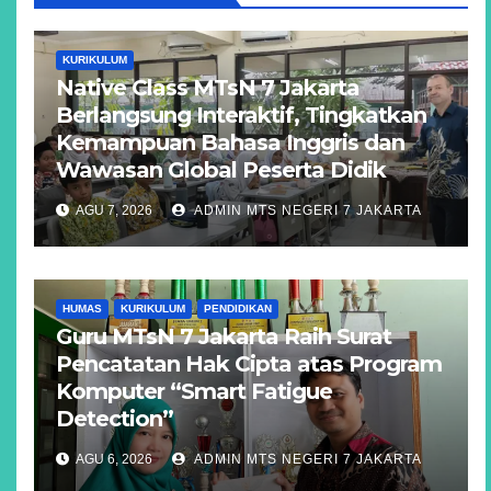
KURIKULUM
Native Class MTsN 7 Jakarta
Berlangsung Interaktif, Tingkatkan
Kemampuan Bahasa Inggris dan
Wawasan Global Peserta Didik
AGU 7, 2026
ADMIN MTS NEGERI 7 JAKARTA
HUMAS
KURIKULUM
PENDIDIKAN
Guru MTsN 7 Jakarta Raih Surat
Pencatatan Hak Cipta atas Program
Komputer “Smart Fatigue
Detection”
AGU 6, 2026
ADMIN MTS NEGERI 7 JAKARTA