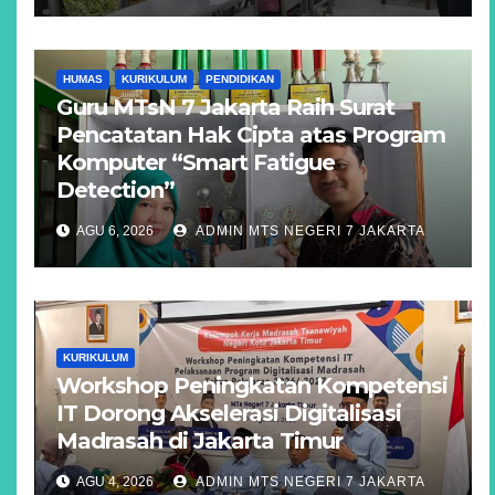
HUMAS
KURIKULUM
PENDIDIKAN
Guru MTsN 7 Jakarta Raih Surat
Pencatatan Hak Cipta atas Program
Komputer “Smart Fatigue
Detection”
AGU 6, 2026
ADMIN MTS NEGERI 7 JAKARTA
KURIKULUM
Workshop Peningkatan Kompetensi
IT Dorong Akselerasi Digitalisasi
Madrasah di Jakarta Timur
AGU 4, 2026
ADMIN MTS NEGERI 7 JAKARTA