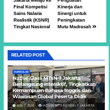
Jakarta Melaju ke
Penguatan
Final Kompetisi
Kinerja dan
Sains Nalaria
Sinergi untuk
Realistik (KSNR)
Peningkatan
Tingkat Nasional
Mutu Madrasah
RELATED POST
KURIKULUM
Native Class MTsN 7 Jakarta
Berlangsung Interaktif, Tingkatkan
Kemampuan Bahasa Inggris dan
Wawasan Global Peserta Didik
AGU 7, 2026
ADMIN MTS NEGERI 7 JAKARTA