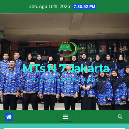
Skip
Sen. Agu 10th, 2026
7:36:53 PM
to
content
MTs N 7 Jakarta
Situs Resmi MTs N 7 Jakarta