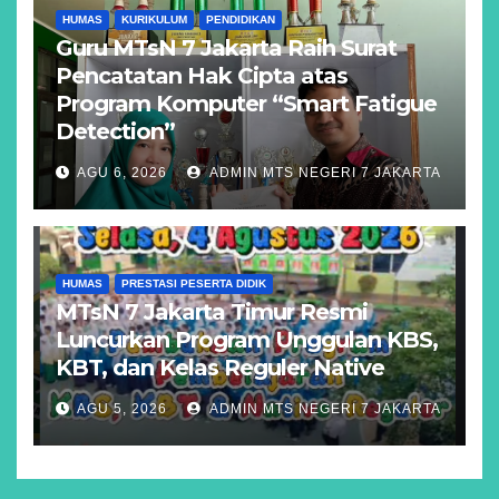
HUMAS
KURIKULUM
PENDIDIKAN
Guru MTsN 7 Jakarta Raih Surat
Pencatatan Hak Cipta atas
Program Komputer “Smart Fatigue
Detection”
AGU 6, 2026
ADMIN MTS NEGERI 7 JAKARTA
HUMAS
PRESTASI PESERTA DIDIK
MTsN 7 Jakarta Timur Resmi
Luncurkan Program Unggulan KBS,
KBT, dan Kelas Reguler Native
AGU 5, 2026
ADMIN MTS NEGERI 7 JAKARTA