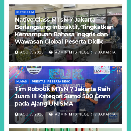
KURIKULUM
Native Class MTsN 7 Jakarta
Berlangsung Interaktif, Tingkatkan
Kemampuan Bahasa Inggris dan
Wawasan Global Peserta Didik
AGU 7, 2026
ADMIN MTS NEGERI 7 JAKARTA
HUMAS
PRESTASI PESERTA DIDIK
Tim Robotik MTsN 7 Jakarta Raih
Juara III Kategori Sumo 500 Gram
pada Ajang UNISMA
AGU 7, 2026
ADMIN MTS NEGERI 7 JAKARTA