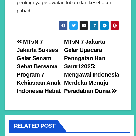
pentingnya perawatan tubuh dan kesehatan
pribadi.
Navigasi
MTsN 7
MTsN 7 Jakarta
Jakarta Sukses
Gelar Upacara
pos
Gelar Senam
Peringatan Hari
Sehat Bersama
Santri 2025:
Program 7
Mengawal Indonesia
Kebiasaan Anak
Merdeka Menuju
Indonesia Hebat
Peradaban Dunia
RELATED POST