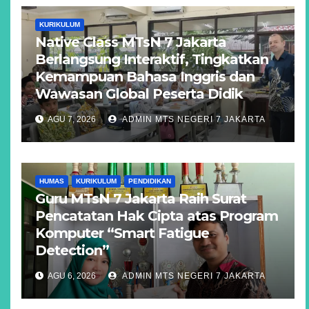
KURIKULUM
Native Class MTsN 7 Jakarta
Berlangsung Interaktif, Tingkatkan
Kemampuan Bahasa Inggris dan
Wawasan Global Peserta Didik
AGU 7, 2026
ADMIN MTS NEGERI 7 JAKARTA
HUMAS
KURIKULUM
PENDIDIKAN
Guru MTsN 7 Jakarta Raih Surat
Pencatatan Hak Cipta atas Program
Komputer “Smart Fatigue
Detection”
AGU 6, 2026
ADMIN MTS NEGERI 7 JAKARTA