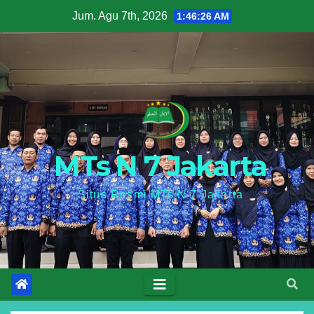
Skip
Jum. Agu 7th, 2026
1:46:27 AM
to
content
MTs N 7 Jakarta
Situs Resmi MTs N 7 Jakarta