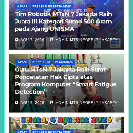
HUMAS
PRESTASI PESERTA DIDIK
Tim Robotik MTsN 7 Jakarta Raih
Juara III Kategori Sumo 500 Gram
pada Ajang UNISMA
AGU 7, 2026
ADMIN MTS NEGERI 7 JAKARTA
HUMAS
KURIKULUM
PENDIDIKAN
Guru MTsN 7 Jakarta Raih Surat
Pencatatan Hak Cipta atas
Program Komputer “Smart Fatigue
Detection”
AGU 6, 2026
ADMIN MTS NEGERI 7 JAKARTA
HUMAS
PRESTASI PESERTA DIDIK