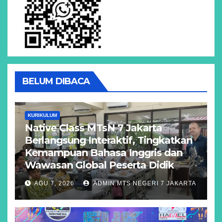
BELUM DIBACA
KURIKULUM
Native Class MTsN 7 Jakarta
Berlangsung Interaktif, Tingkatkan
Kemampuan Bahasa Inggris dan
Wawasan Global Peserta Didik
AGU 7, 2026
ADMIN MTS NEGERI 7 JAKARTA