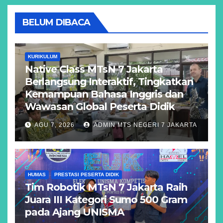
BELUM DIBACA
KURIKULUM
Native Class MTsN 7 Jakarta
Berlangsung Interaktif, Tingkatkan
Kemampuan Bahasa Inggris dan
Wawasan Global Peserta Didik
AGU 7, 2026
ADMIN MTS NEGERI 7 JAKARTA
HUMAS
PRESTASI PESERTA DIDIK
Tim Robotik MTsN 7 Jakarta Raih
Juara III Kategori Sumo 500 Gram
pada Ajang UNISMA