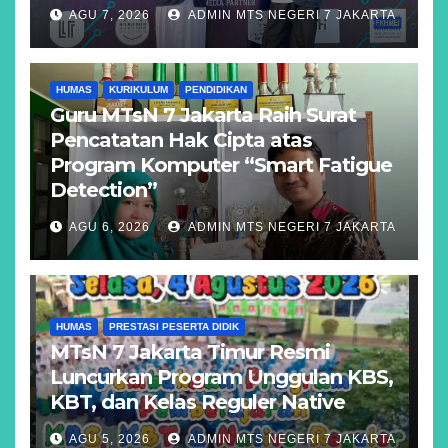
AGU 7, 2026
ADMIN MTS NEGERI 7 JAKARTA
HUMAS
KURIKULUM
PENDIDIKAN
Guru MTsN 7 Jakarta Raih Surat
Pencatatan Hak Cipta atas
Program Komputer “Smart Fatigue
Detection”
AGU 6, 2026
ADMIN MTS NEGERI 7 JAKARTA
HUMAS
PRESTASI PESERTA DIDIK
MTsN 7 Jakarta Timur Resmi
Luncurkan Program Unggulan KBS,
KBT, dan Kelas Reguler Native
AGU 5, 2026
ADMIN MTS NEGERI 7 JAKARTA