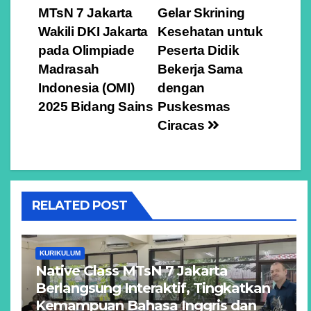
MTsN 7 Jakarta
Gelar Skrining
pos
Wakili DKI Jakarta
Kesehatan untuk
pada Olimpiade
Peserta Didik
Madrasah
Bekerja Sama
Indonesia (OMI)
dengan
2025 Bidang Sains
Puskesmas
Ciracas
RELATED POST
KURIKULUM
Native Class MTsN 7 Jakarta
Berlangsung Interaktif, Tingkatkan
Kemampuan Bahasa Inggris dan