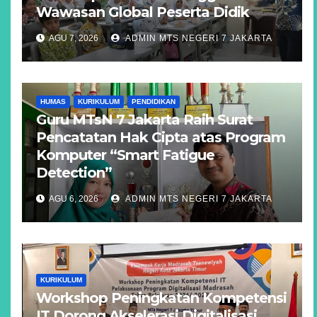
Wawasan Global Peserta Didik
AGU 7, 2026
ADMIN MTS NEGERI 7 JAKARTA
HUMAS
KURIKULUM
PENDIDIKAN
Guru MTsN 7 Jakarta Raih Surat
Pencatatan Hak Cipta atas Program
Komputer “Smart Fatigue
Detection”
AGU 6, 2026
ADMIN MTS NEGERI 7 JAKARTA
KURIKULUM
Workshop Peningkatan Kompetensi
IT Dorong Akselerasi Digitalisasi