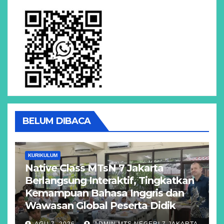
BELUM DIBACA
KURIKULUM
Native Class MTsN 7 Jakarta
Berlangsung Interaktif, Tingkatkan
Kemampuan Bahasa Inggris dan
Wawasan Global Peserta Didik
AGU 7, 2026
ADMIN MTS NEGERI 7 JAKARTA