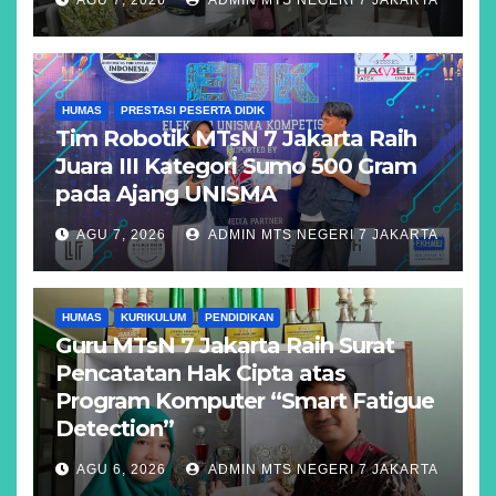
HUMAS
PRESTASI PESERTA DIDIK
Tim Robotik MTsN 7 Jakarta Raih
Juara III Kategori Sumo 500 Gram
pada Ajang UNISMA
AGU 7, 2026
ADMIN MTS NEGERI 7 JAKARTA
HUMAS
KURIKULUM
PENDIDIKAN
Guru MTsN 7 Jakarta Raih Surat
Pencatatan Hak Cipta atas
Program Komputer “Smart Fatigue
Detection”
AGU 6, 2026
ADMIN MTS NEGERI 7 JAKARTA