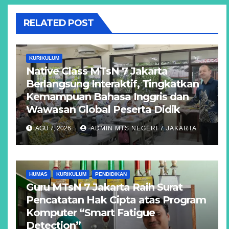
RELATED POST
KURIKULUM
Native Class MTsN 7 Jakarta
Berlangsung Interaktif, Tingkatkan
Kemampuan Bahasa Inggris dan
Wawasan Global Peserta Didik
AGU 7, 2026
ADMIN MTS NEGERI 7 JAKARTA
HUMAS
KURIKULUM
PENDIDIKAN
Guru MTsN 7 Jakarta Raih Surat
Pencatatan Hak Cipta atas Program
Komputer “Smart Fatigue
Detection”