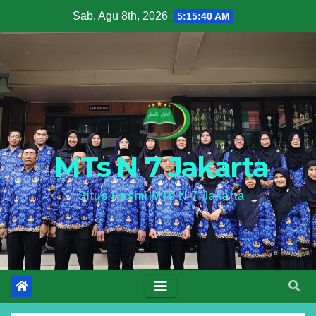
Skip
Sab. Agu 8th, 2026
5:15:41 AM
to
content
MTs N 7 Jakarta
Situs Resmi MTs N 7 Jakarta