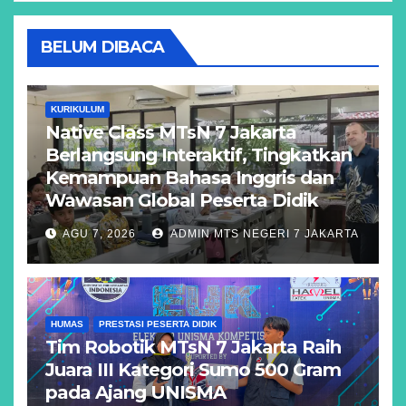
BELUM DIBACA
KURIKULUM
Native Class MTsN 7 Jakarta
Berlangsung Interaktif, Tingkatkan
Kemampuan Bahasa Inggris dan
Wawasan Global Peserta Didik
AGU 7, 2026
ADMIN MTS NEGERI 7 JAKARTA
HUMAS
PRESTASI PESERTA DIDIK
Tim Robotik MTsN 7 Jakarta Raih
Juara III Kategori Sumo 500 Gram
pada Ajang UNISMA