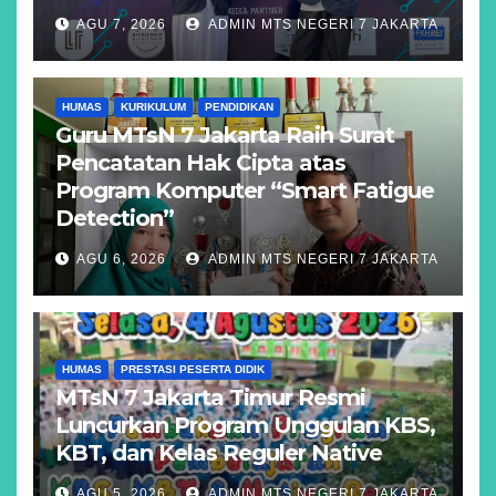
AGU 7, 2026
ADMIN MTS NEGERI 7 JAKARTA
HUMAS
KURIKULUM
PENDIDIKAN
Guru MTsN 7 Jakarta Raih Surat
Pencatatan Hak Cipta atas
Program Komputer “Smart Fatigue
Detection”
AGU 6, 2026
ADMIN MTS NEGERI 7 JAKARTA
HUMAS
PRESTASI PESERTA DIDIK
MTsN 7 Jakarta Timur Resmi
Luncurkan Program Unggulan KBS,
KBT, dan Kelas Reguler Native
AGU 5, 2026
ADMIN MTS NEGERI 7 JAKARTA