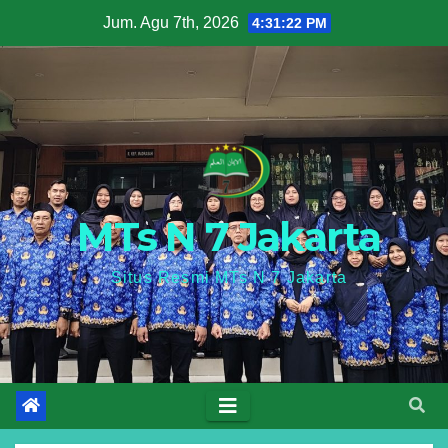
Skip
Jum. Agu 7th, 2026
4:31:23 PM
to
content
MTs N 7 Jakarta
Situs Resmi MTs N 7 Jakarta