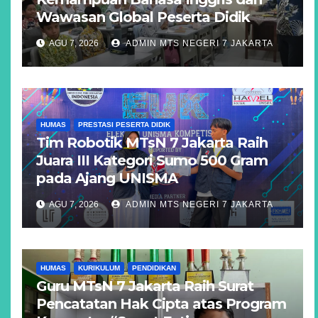
Wawasan Global Peserta Didik
AGU 7, 2026
ADMIN MTS NEGERI 7 JAKARTA
HUMAS
PRESTASI PESERTA DIDIK
Tim Robotik MTsN 7 Jakarta Raih
Juara III Kategori Sumo 500 Gram
pada Ajang UNISMA
AGU 7, 2026
ADMIN MTS NEGERI 7 JAKARTA
HUMAS
KURIKULUM
PENDIDIKAN
Guru MTsN 7 Jakarta Raih Surat
Pencatatan Hak Cipta atas Program