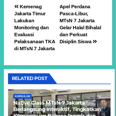
Navigasi
Kemenag
Apel Perdana
Jakarta Timur
Pasca-Libur,
pos
Lakukan
MTsN 7 Jakarta
Monitoring dan
Gelar Halal Bihalal
Evaluasi
dan Perkuat
Pelaksanaan TKA
Disiplin Siswa
di MTsN 7 Jakarta
RELATED POST
KURIKULUM
Native Class MTsN 7 Jakarta
Berlangsung Interaktif, Tingkatkan
Kemampuan Bahasa Inggris dan