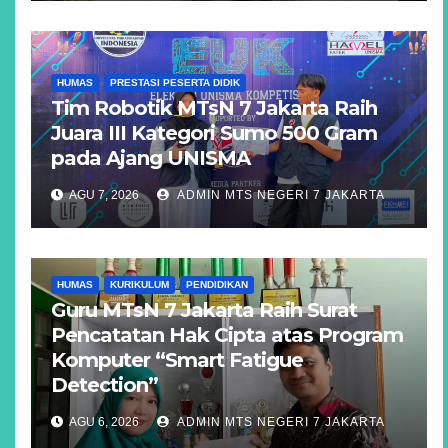
HUMAS
PRESTASI PESERTA DIDIK
Tim Robotik MTsN 7 Jakarta Raih
Juara III Kategori Sumo 500 Gram
pada Ajang UNISMA
AGU 7, 2026
ADMIN MTS NEGERI 7 JAKARTA
HUMAS
KURIKULUM
PENDIDIKAN
Guru MTsN 7 Jakarta Raih Surat
Pencatatan Hak Cipta atas Program
Komputer “Smart Fatigue
Detection”
AGU 6, 2026
ADMIN MTS NEGERI 7 JAKARTA