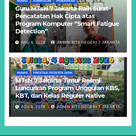
HUMAS
KURIKULUM
PENDIDIKAN
Guru MTsN 7 Jakarta Raih Surat
Pencatatan Hak Cipta atas
Program Komputer “Smart Fatigue
Detection”
AGU 6, 2026
ADMIN MTS NEGERI 7 JAKARTA
HUMAS
PRESTASI PESERTA DIDIK
MTsN 7 Jakarta Timur Resmi
Luncurkan Program Unggulan KBS,
KBT, dan Kelas Reguler Native
AGU 5, 2026
ADMIN MTS NEGERI 7 JAKARTA