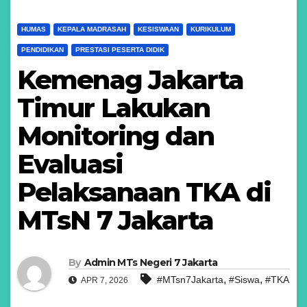
HUMAS
KEPALA MADRASAH
KESISWAAN
KURIKULUM
PENDIDIKAN
PRESTASI PESERTA DIDIK
Kemenag Jakarta
Timur Lakukan
Monitoring dan
Evaluasi
Pelaksanaan TKA di
MTsN 7 Jakarta
By
Admin MTs Negeri 7 Jakarta
,
,
#MTsn7Jakarta
#Siswa
#TKA
APR 7, 2026