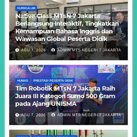
KURIKULUM
Native Class MTsN 7 Jakarta
Berlangsung Interaktif, Tingkatkan
Kemampuan Bahasa Inggris dan
Wawasan Global Peserta Didik
AGU 7, 2026
ADMIN MTS NEGERI 7 JAKARTA
HUMAS
PRESTASI PESERTA DIDIK
Tim Robotik MTsN 7 Jakarta Raih
Juara III Kategori Sumo 500 Gram
pada Ajang UNISMA
AGU 7, 2026
ADMIN MTS NEGERI 7 JAKARTA