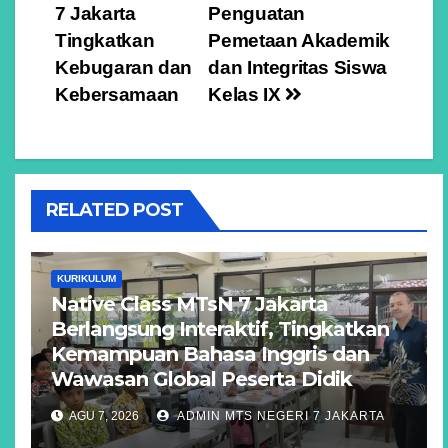
pos
7 Jakarta
Penguatan
Tingkatkan
Pemetaan Akademik
Kebugaran dan
dan Integritas Siswa
Kebersamaan
Kelas IX
RELATED POST
KURIKULUM
Native Class MTsN 7 Jakarta
Berlangsung Interaktif, Tingkatkan
Kemampuan Bahasa Inggris dan
Wawasan Global Peserta Didik
AGU 7, 2026
ADMIN MTS NEGERI 7 JAKARTA