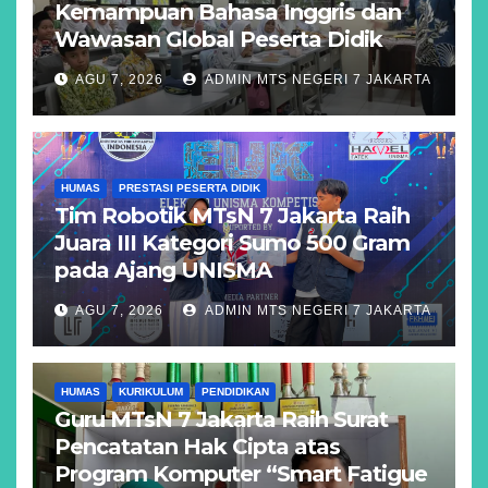
Kemampuan Bahasa Inggris dan
Wawasan Global Peserta Didik
AGU 7, 2026
ADMIN MTS NEGERI 7 JAKARTA
HUMAS
PRESTASI PESERTA DIDIK
Tim Robotik MTsN 7 Jakarta Raih
Juara III Kategori Sumo 500 Gram
pada Ajang UNISMA
AGU 7, 2026
ADMIN MTS NEGERI 7 JAKARTA
HUMAS
KURIKULUM
PENDIDIKAN
Guru MTsN 7 Jakarta Raih Surat
Pencatatan Hak Cipta atas
Program Komputer “Smart Fatigue