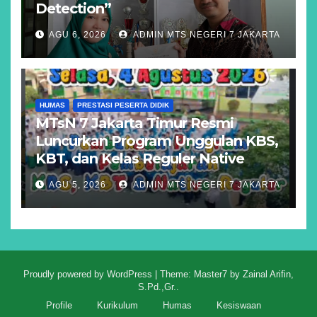
Detection”
AGU 6, 2026
ADMIN MTS NEGERI 7 JAKARTA
HUMAS
PRESTASI PESERTA DIDIK
MTsN 7 Jakarta Timur Resmi
Luncurkan Program Unggulan KBS,
KBT, dan Kelas Reguler Native
AGU 5, 2026
ADMIN MTS NEGERI 7 JAKARTA
Proudly powered by WordPress
|
Theme: Master7 by
Zainal Arifin,
S.Pd.,Gr.
.
Profile
Kurikulum
Humas
Kesiswaan