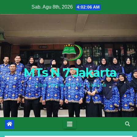
Skip
Sab. Agu 8th, 2026
4:02:07 AM
to
content
MTs N 7 Jakarta
Situs Resmi MTs N 7 Jakarta