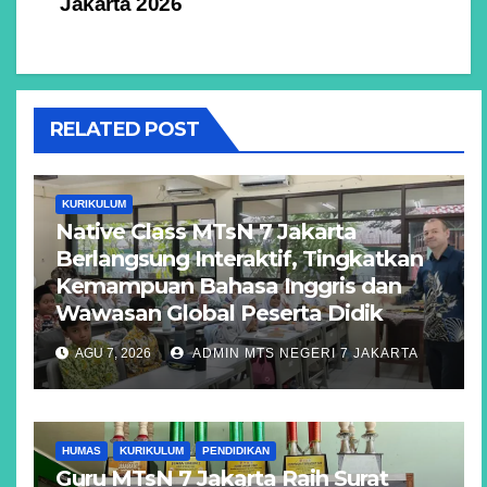
Jakarta 2026
RELATED POST
KURIKULUM
Native Class MTsN 7 Jakarta
Berlangsung Interaktif, Tingkatkan
Kemampuan Bahasa Inggris dan
Wawasan Global Peserta Didik
AGU 7, 2026
ADMIN MTS NEGERI 7 JAKARTA
HUMAS
KURIKULUM
PENDIDIKAN
Guru MTsN 7 Jakarta Raih Surat