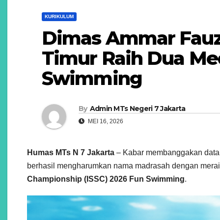
KURIKULUM
Dimas Ammar Fauza
Timur Raih Dua Med
Swimming
By
Admin MTs Negeri 7 Jakarta
MEI 16, 2026
Humas MTs N 7 Jakarta
– Kabar membanggakan datang
berhasil mengharumkan nama madrasah dengan meraih
Championship (ISSC) 2026 Fun Swimming
.