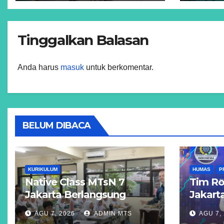
Global Peserta Didik
Tinggalkan Balasan
Anda harus
masuk
untuk berkomentar.
BELUM DIBACA
KURIKULUM
HUMAS
P
Native Class MTsN 7
Tim Ro
Jakarta Berlangsung
Jakarta
Interaktif, Tingkatkan
Katego
AGU 7, 2026
ADMIN MTS
AGU 7,
Kemampuan Bahasa
pada 