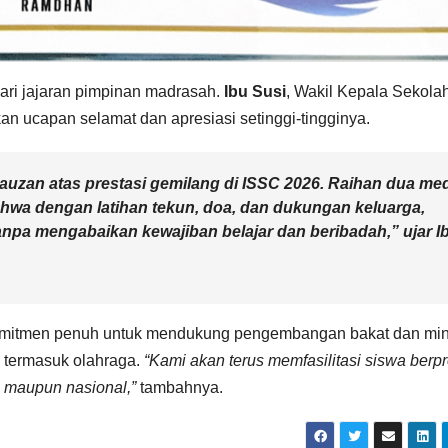
ari jajaran pimpinan madrasah.
Ibu Susi
, Wakil Kepala Sekola
 ucapan selamat dan apresiasi setinggi-tingginya.
zan atas prestasi gemilang di ISSC 2026. Raihan dua med
bahwa dengan latihan tekun, doa, dan dukungan keluarga,
 tanpa mengabaikan kewajiban belajar dan beribadah,”
ujar I
omitmen penuh untuk mendukung pengembangan bakat dan min
 termasuk olahraga.
“Kami akan terus memfasilitasi siswa berpr
l maupun nasional,”
tambahnya.