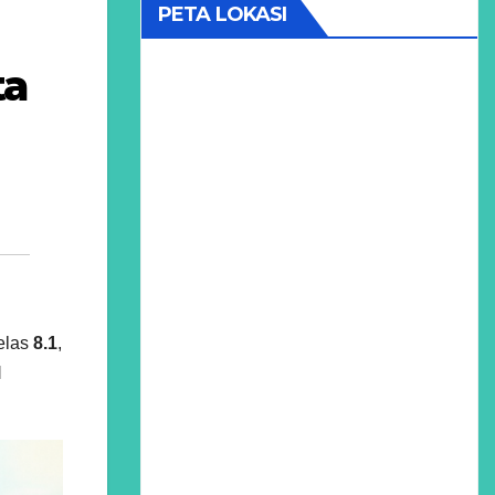
PETA LOKASI
ta
kelas
8.1
,
l