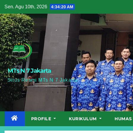
Skip
Sen. Agu 10th, 2026
4:34:22 AM
to
content
MTs N 7 Jakarta
Situs Resmi MTs N 7 Jakarta
PROFILE
KURIKULUM
HUMA