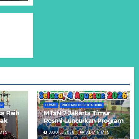
AN
HUMAS
PRESTASI PESERTA DIDIK
a Raih
MTsN 7 Jakarta Timur
Hak
Resmi Luncurkan Program
Unggulan KBS, KBT, dan
MTS
AGU 5, 2026
ADMIN MTS
atigue
Kelas Reguler Native