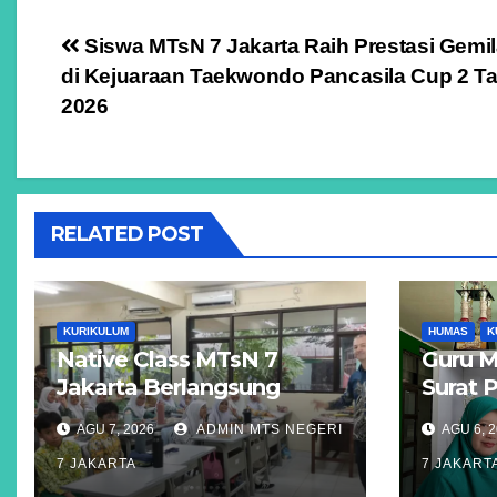
Navigasi
Siswa MTsN 7 Jakarta Raih Prestasi Gemi
di Kejuaraan Taekwondo Pancasila Cup 2 T
pos
2026
RELATED POST
KURIKULUM
HUMAS
K
Native Class MTsN 7
Guru M
Jakarta Berlangsung
Surat 
Interaktif, Tingkatkan
Cipta 
AGU 7, 2026
ADMIN MTS NEGERI
AGU 6, 
Kemampuan Bahasa
Komput
7 JAKARTA
7 JAKART
Inggris dan Wawasan
Detect