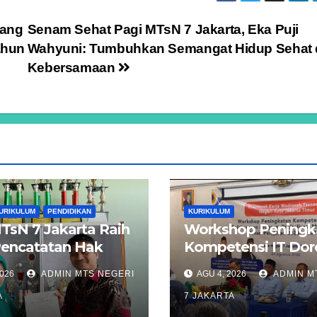
lang
Senam Sehat Pagi MTsN 7 Jakarta, Eka Puji
ahun
Wahyuni: Tumbuhkan Semangat Hidup Sehat
Kebersamaan
URIKULUM
PENDIDIKAN
KURIKULUM
TsN 7 Jakarta Raih
Workshop Peningk
Pencatatan Hak
Kompetensi IT Do
atas Program
Akselerasi Digitalis
2026
ADMIN MTS NEGERI
AGU 4, 2026
ADMIN M
er “Smart Fatigue
Madrasah di Jakart
A
7 JAKARTA
ion”
Timur