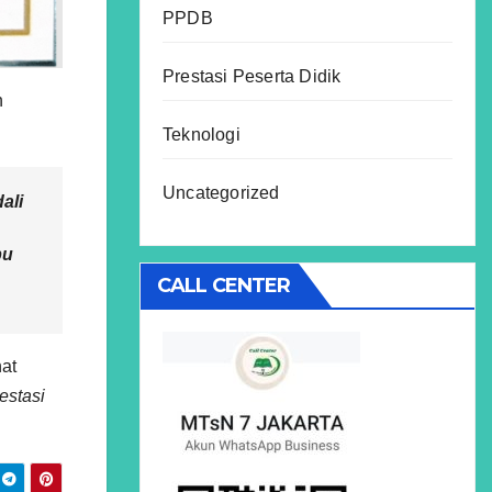
PPDB
Prestasi Peserta Didik
h
Teknologi
Uncategorized
ali
bu
CALL CENTER
at
estasi