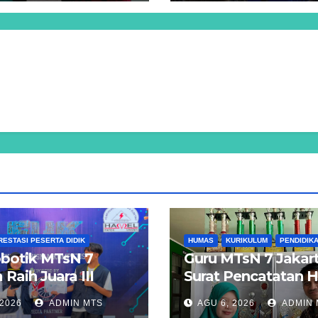
RESTASI PESERTA DIDIK
HUMAS
KURIKULUM
PENDIDIK
botik MTsN 7
Guru MTsN 7 Jakart
 Raih Juara III
Surat Pencatatan 
ri Sumo 500 Gram
Cipta atas Program
 2026
ADMIN MTS
AGU 6, 2026
ADMIN 
Ajang UNISMA
Komputer “Smart F