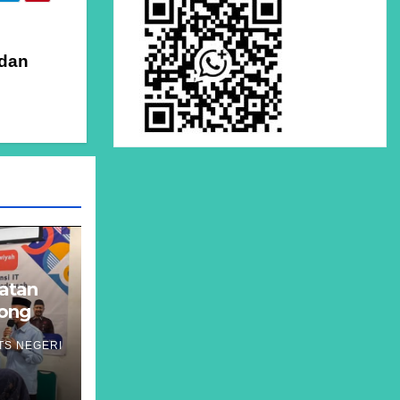
 dan
atan
rong
asi
TS NEGERI
a