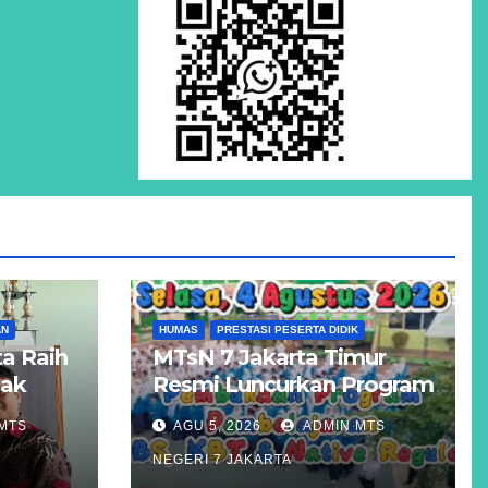
AN
HUMAS
PRESTASI PESERTA DIDIK
a Raih
MTsN 7 Jakarta Timur
Hak
Resmi Luncurkan Program
Unggulan KBS, KBT, dan
MTS
AGU 5, 2026
ADMIN MTS
atigue
Kelas Reguler Native
NEGERI 7 JAKARTA