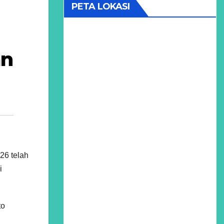
PETA LOKASI
an
26 telah
i
to