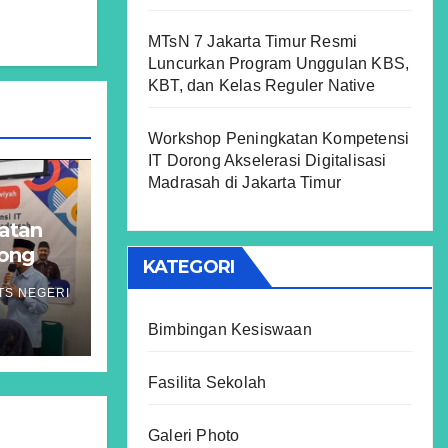
MTsN 7 Jakarta Timur Resmi
Luncurkan Program Unggulan KBS,
KBT, dan Kelas Reguler Native
Workshop Peningkatan Kompetensi
IT Dorong Akselerasi Digitalisasi
Madrasah di Jakarta Timur
atan
rong
KATEGORI
asi
TS NEGERI
a
Bimbingan Kesiswaan
Fasilita Sekolah
Galeri Photo