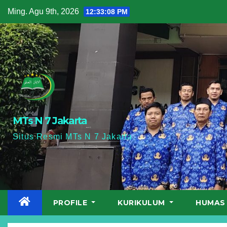
Skip
Ming. Agu 9th, 2026
12:33:09 PM
to
content
MTs N 7 Jakarta
Situs Resmi MTs N 7 Jakarta
PROFILE
KURIKULUM
HUMA